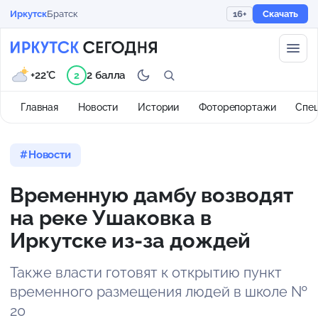
Иркутск
Братск
16+
Скачать
+22°C
2 балла
2
Главная
Новости
Истории
Фоторепортажи
Спе
Новости
Временную дамбу возводят
на реке Ушаковка в
Иркутске из-за дождей
Также власти готовят к открытию пункт
временного размещения людей в школе №
20