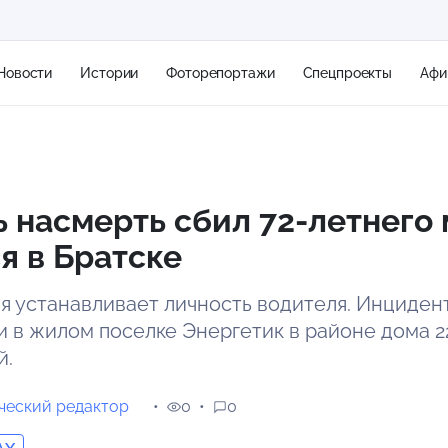
Новости
Истории
Фоторепортажи
Спецпроекты
Афи
+1
 насмерть сбил 72-летнего
я в Братске
8 м/с
я устанавливает личность водителя. Инциден
и в жилом поселке Энергетик в районе дома 2
й.
еский редактор
0
0