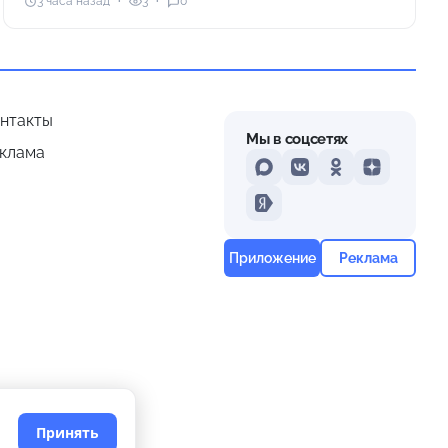
3 часа назад
3
0
нтакты
Мы в соцсетях
клама
MAX
VKontakte
Odnoklassniki
Dzen
Yandex
Приложение
Реклама
Принять