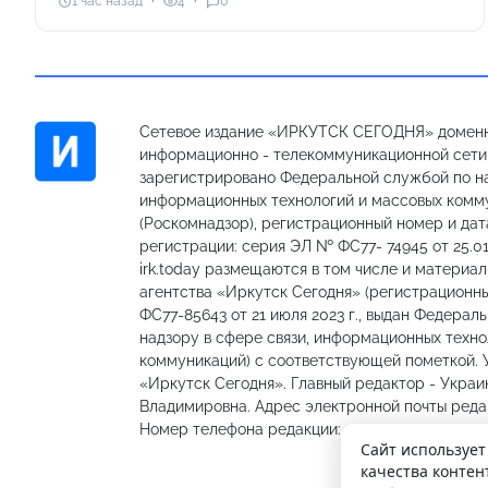
1 час назад
4
0
Сетевое издание «ИРКУТСК СЕГОДНЯ» доменн
информационно - телекоммуникационной сети «
зарегистрировано Федеральной службой по на
информационных технологий и массовых комм
(Роскомнадзор), регистрационный номер и дат
регистрации: серия ЭЛ № ФС77- 74945 от 25.01
irk.today размещаются в том числе и материа
агентства «Иркутск Сегодня» (регистрацион
ФС77-85643 от 21 июля 2023 г., выдан Федерал
надзору в сфере связи, информационных техно
коммуникаций) с соответствующей пометкой.
«Иркутск Сегодня». Главный редактор - Украи
Владимировна. Адрес электронной почты редакц
Номер телефона редакции: 89501301335, 89148
Сайт использует
качества контен