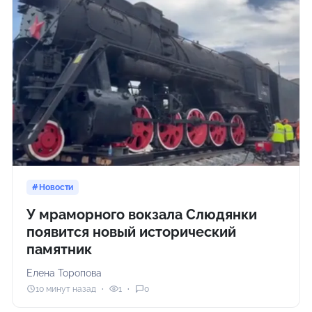
Новости
У мраморного вокзала Слюдянки
появится новый исторический
памятник
Елена Торопова
10 минут назад
1
0