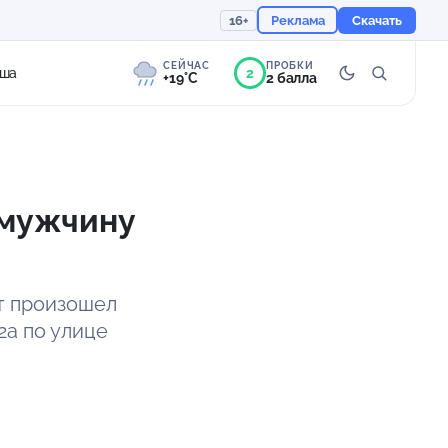
16+
Реклама
Скачать
СЕЙЧАС
ПРОБКИ
2
ша
+19°C
2 балла
9°
Морось
Ощущается как +19
 мужчину
759 мм
89%
т произошел
2а по улице