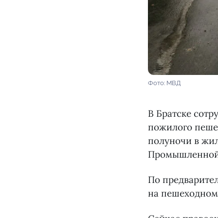
Фото: МВД
В Братске сотр
пожилого пешех
полуночи в жил
Промышленной
По предварите
на пешеходном