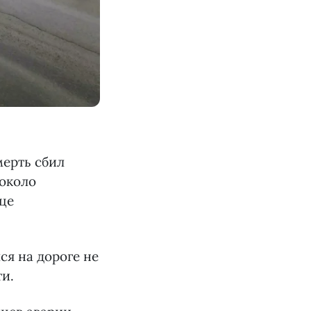
мерть сбил
 около
це
я на дороге не
и.