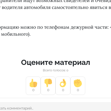
хранители ищут возможных свидетелей и очевид
водителя автомобиля самостоятельно явиться в
рмацию можно по телефонам дежурной части: 49
с мобильного).
Оцените материал
Всего голосов: 0
0
0
0
0