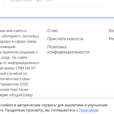
3 часа назад
5
0
О нас
Ко
ое имя сайта в
Интернет» (irk.today),
Прислать новость
Ре
дзору в сфере связи,
Политика
уникаций
конфиденциальности
а принятия решения о
.2019г. На сайте
лы от информационного
ный номер СМИ ИА №
ьной службой по
логий и массовых
 Учредитель ООО
нская Анастасия
ии: info@irk.today
774487
 cookies и метрические сервисы для аналитики и улучшения
та. Продолжая просмотр, вы соглашаетесь с
Политикой