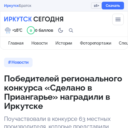
Иркутск
Братск
16+
Скачать
+18°C
0 баллов
0
Главная
Новости
Истории
Фоторепортажи
Спе
Новости
Победителей регионального
конкурса «Сделано в
Приангарье» наградили в
Иркутске
Поучаствовали в конкурсе 63 местных
производителя, которые представили