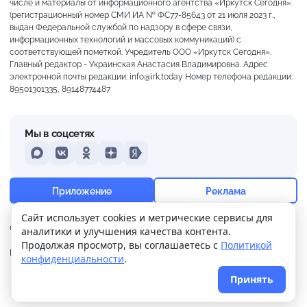
числе и материалы от информационного агентства «Иркутск Сегодня»
(регистрационный номер СМИ ИА № ФС77-85643 от 21 июля 2023 г.,
выдан Федеральной службой по надзору в сфере связи,
информационных технологий и массовых коммуникаций) с
соответствующей пометкой. Учредитель ООО «Иркутск Сегодня».
Главный редактор - Украинская Анастасия Владимировна. Адрес
электронной почты редакции: info@irk.today Номер телефона редакции:
89501301335, 89148774487
Мы в соцсетях
MAX
VKontakte
Odnoklassniki
Dzen
Yandex
+18°
Сильная морось
Приложение
Реклама
Ощущается как +18
Сайт использует cookies и метрические сервисы для
О нас
Контакты
Прислать новость
аналитики и улучшения качества контента.
0 м/с
757 мм
94%
Продолжая просмотр, вы соглашаетесь с
Политикой
Политика
Реклама
конфиденциальности
.
конфиденциальности
Принять
© 2026
Иркутск Сегодня
. Поддержка сайта
WPSUPPORT