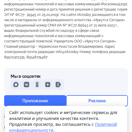
информационных технологий и массовых коммуникаций (Роскомнадзор),
регистрационный номер и дата принятия решения о регистрации: серия
ЭЛ № ФС77- 74945 от 25.01.2019г. На сайте irk.today размещаются в том
числе и материалы от информационного агентства «Иркутск Сегодня»
(регистрационный номер СМИ ИА № ФС77-85643 от 21 июля 2023 г.,
выдан Федеральной службой по надзору в сфере связи,
информационных технологий и массовых коммуникаций) с
соответствующей пометкой. Учредитель ООО «Иркутск Сегодня».
Главный редактор - Украинская Анастасия Владимировна. Адрес
электронной почты редакции: info@irk.today Номер телефона редакции:
89501301335, 89148774487
Мы в соцсетях
MAX
VKontakte
Odnoklassniki
Dzen
Yandex
+17°
Морось
Приложение
Реклама
Ощущается как +17
Сайт использует cookies и метрические сервисы для
О нас
Контакты
Прислать новость
аналитики и улучшения качества контента.
1 м/с
757 мм
98%
Продолжая просмотр, вы соглашаетесь с
Политикой
Политика
Реклама
конфиденциальности
.
конфиденциальности