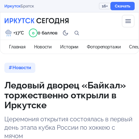
Иркутск
Братск
16+
Скачать
+17°C
0 баллов
0
Главная
Новости
Истории
Фоторепортажи
Спе
Новости
Ледовый дворец «Байкал»
торжественно открыли в
Иркутске
Церемония открытия состоялась в первый
день этапа кубка России по хоккею с
мячом