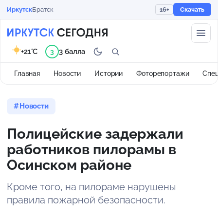
Иркутск
Братск
16+
Скачать
+21°C
3 балла
3
Главная
Новости
Истории
Фоторепортажи
Спе
Новости
Полицейские задержали
работников пилорамы в
Осинском районе
Кроме того, на пилораме нарушены
правила пожарной безопасности.