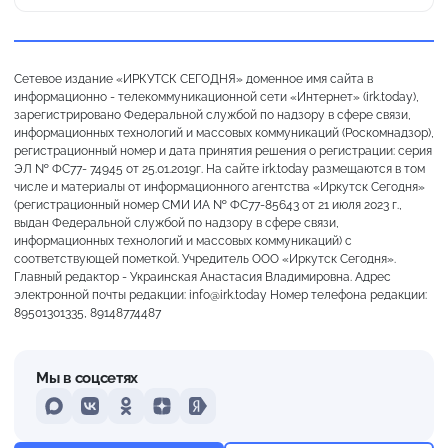
Сетевое издание «ИРКУТСК СЕГОДНЯ» доменное имя сайта в
информационно - телекоммуникационной сети «Интернет» (irk.today),
зарегистрировано Федеральной службой по надзору в сфере связи,
информационных технологий и массовых коммуникаций (Роскомнадзор),
регистрационный номер и дата принятия решения о регистрации: серия
ЭЛ № ФС77- 74945 от 25.01.2019г. На сайте irk.today размещаются в том
числе и материалы от информационного агентства «Иркутск Сегодня»
(регистрационный номер СМИ ИА № ФС77-85643 от 21 июля 2023 г.,
выдан Федеральной службой по надзору в сфере связи,
информационных технологий и массовых коммуникаций) с
соответствующей пометкой. Учредитель ООО «Иркутск Сегодня».
Главный редактор - Украинская Анастасия Владимировна. Адрес
электронной почты редакции: info@irk.today Номер телефона редакции:
89501301335, 89148774487
Мы в соцсетях
MAX
VKontakte
Odnoklassniki
Dzen
Yandex