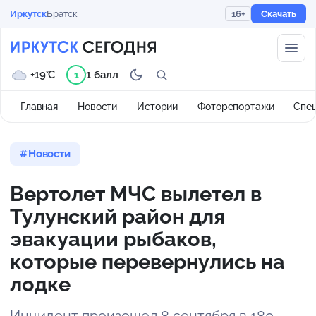
Иркутск
Братск
16+
Скачать
+19°C
1 балл
1
Главная
Новости
Истории
Фоторепортажи
Спе
Новости
Вертолет МЧС вылетел в
Тулунский район для
эвакуации рыбаков,
которые перевернулись на
лодке