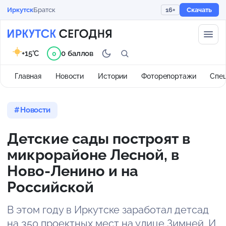
Иркутск
Братск
16+
Скачать
+15°C
0 баллов
0
Главная
Новости
Истории
Фоторепортажи
Спе
Новости
Детские сады построят в
микрорайоне Лесной, в
Ново-Ленино и на
Российской
В этом году в Иркутске заработал детсад
на 350 проектных мест на улице Зимней. И