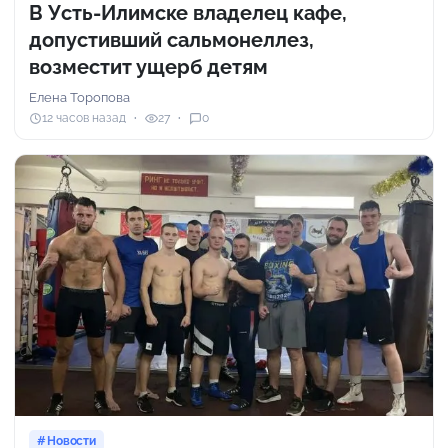
В Усть-Илимске владелец кафе,
допустивший сальмонеллез,
возместит ущерб детям
Елена Торопова
12 часов назад
27
0
Новости