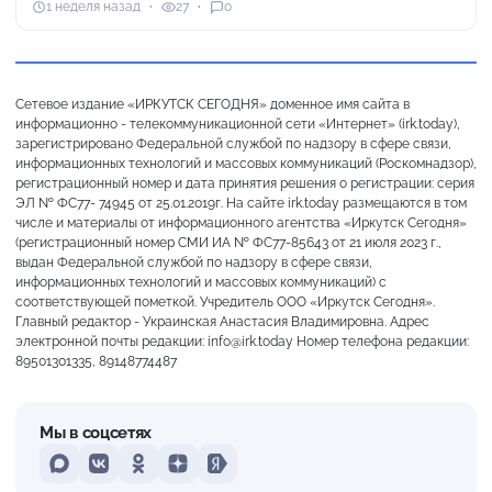
1 неделя назад
27
0
Сетевое издание «ИРКУТСК СЕГОДНЯ» доменное имя сайта в
информационно - телекоммуникационной сети «Интернет» (irk.today),
зарегистрировано Федеральной службой по надзору в сфере связи,
информационных технологий и массовых коммуникаций (Роскомнадзор),
регистрационный номер и дата принятия решения о регистрации: серия
ЭЛ № ФС77- 74945 от 25.01.2019г. На сайте irk.today размещаются в том
числе и материалы от информационного агентства «Иркутск Сегодня»
(регистрационный номер СМИ ИА № ФС77-85643 от 21 июля 2023 г.,
выдан Федеральной службой по надзору в сфере связи,
информационных технологий и массовых коммуникаций) с
соответствующей пометкой. Учредитель ООО «Иркутск Сегодня».
Главный редактор - Украинская Анастасия Владимировна. Адрес
электронной почты редакции: info@irk.today Номер телефона редакции:
89501301335, 89148774487
Мы в соцсетях
MAX
VKontakte
Odnoklassniki
Dzen
Yandex