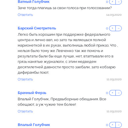
Ватный Голубчик
0
+
−
Заче тогда плагишь за свои голоса при голосовании?
Ответить
14.09.2020
Барский Смотритель
0
+
−
Легко быть хорошим при поддержке федерального
центра и лично ввп, но зато ты являешься полной
марионеткой в их руках, выполнишь любой приказ. Что ,
нельзя было тому же Левченко так же помочь и
результаты были бы еще лучше, нет, втаптывали его в
грязь нанятые журналюги, с этим медведем
десятилетней давности просто заебали, зато кобзарю
дифирамбы поют.
Ответить
11.09.2020
Брачный Ферзь
0
+
−
Впалый Голубчик, Предвыборные обещания. Все
обещают, а уж чужие тем более!
Ответить
11.09.2020
Впалый Голубчик
0
+
−