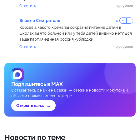
Ответить
05.09.2020
Впалый Смотритель
0
+
−
Кобзев,а какого хрена ты сократил питание детям в
школах.Ты что больной или у тебя детей видимо нет? Вся
ваша партия единая россия -ублюдки.
Ответить
05.09.2020
Подпишитесь в MAX
Оставайтесь с нами на связи — свежие новости Иркутска и
области прямо в мессенджере.
Открыть канал →
Новости по теме