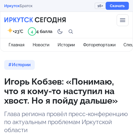
Иркутск
Братск
16+
Скачать
+23°C
4 балла
4
Главная
Новости
Истории
Фоторепортажи
Спе
Истории
Игорь Кобзев: «Понимаю,
что я кому-то наступил на
хвост. Но я пойду дальше»
Глава региона провёл пресс-конференцию
по актуальным проблемам Иркутской
области