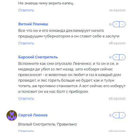
Не знаешь чему верить капец..
Ответить
10.09.2020
Ветхий Племяш
0
+
−
Все что он и его команда декламирует начато
предыдущим губернатором а он ставит себе в заслуги
Ответить
08.09.2020
Барский Смотритель
0
+
−
Вспомните как сми опускало Левченко, и то он и се, и
медведя де убил 10 лет назад, зато кобзаря сейчас
превозносят - и животных он любит и газ в каждый дом
проведет, и лес гореть больше не будет, как и тулун
топить, аж противно становится. А вот сейчас его избирут
и положит он на нас болт с прибором.
Ответить
06.09.2020
Сергей Лионов
0
+
−
Впалый Смотритель, Правильно
Ответить
06.09.2020