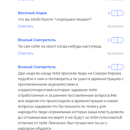
Веселый Ходок
0
+
−
что вы злобствуете ? кормушки лишают?
Ответить
05.09.2020
Впалый Смотритель
0
+
−
Ты сам себе на хвост когда нибудь наступишь.
Ответить
05.09.2020
Впалый Смотритель
0
+
−
Две недели назад тебя просили люди на Сквере Кирова
подойти к ним и поговорить,а ты ушел в администрацию с
проплаченными журналистами и
корреспондентами,которые задавали тебе
отработанные и за раннее поставленные вопросы.Мы
все видели,что происходило в администрации и какие
вопросы задавали,что бы показать по телеку для
народа.Но люди нормальные,которых ваша власть довела
до отчаянья,вам не верят и не будут за тебя голосовать.В
отличии от тебя Левченко был лучше,чем ты,он с
народом общался.