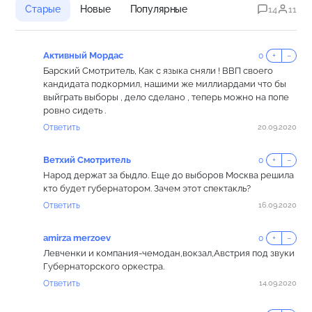
Старые
Новые
Популярные
14
11
Активный Мордас
0
+
−
Барский Смотритель, Как с языка сняли ! ВВП своего
кандидата подкормил, нашими же миллиардами что бы
выйграть выборы , дело сделано , теперь можно на попе
ровно сидеть .
Ответить
20.09.2020
Ветхий Смотритель
0
+
−
Народ держат за быдло. Еще до выборов Москва решила
кто будет губернатором. Зачем этот спектакль?
Ответить
16.09.2020
amirza merzoev
0
+
−
Левченки и компания-чемодан,вокзал,Австрия под звуки
Губернаторского оркестра.
Ответить
14.09.2020