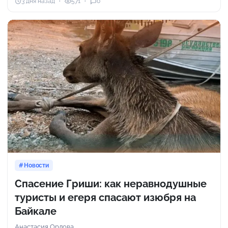
3 дня назад
571
0
Новости
Спасение Гриши: как неравнодушные
туристы и егеря спасают изюбря на
Байкале
Анастасия Орлова