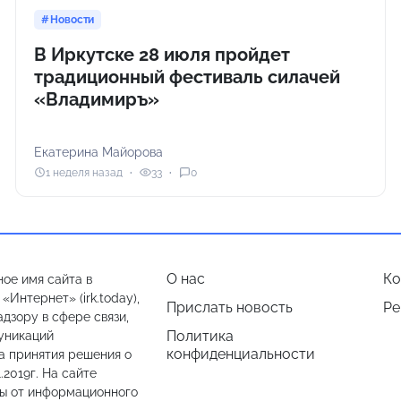
Новости
В Иркутске 28 июля пройдет
традиционный фестиваль силачей
«Владимиръ»
Екатерина Майорова
1 неделя назад
33
0
О нас
Ко
ое имя сайта в
Интернет» (irk.today),
Прислать новость
Ре
дзору в сфере связи,
Политика
уникаций
конфиденциальности
а принятия решения о
.2019г. На сайте
лы от информационного