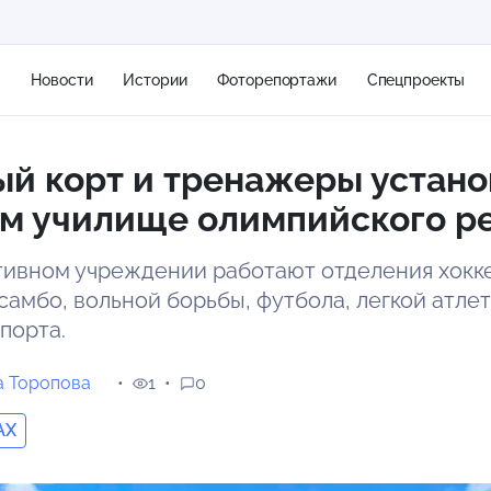
я
Новости
Истории
Фоторепортажи
Спецпроекты
й корт и тренажеры устано
+2
ом училище олимпийского р
тивном учреждении работают отделения хокке
11 м/с
самбо, вольной борьбы, футбола, легкой атлет
порта.
а Торопова
1
0
AX