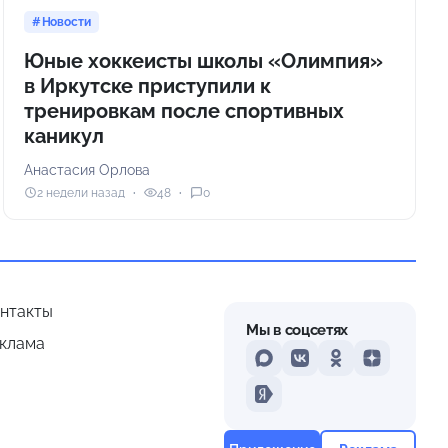
Новости
Юные хоккеисты школы «Олимпия»
в Иркутске приступили к
тренировкам после спортивных
каникул
Анастасия Орлова
2 недели назад
48
0
нтакты
Мы в соцсетях
клама
MAX
VKontakte
Odnoklassniki
Dzen
Yandex