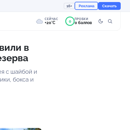
16+
Реклама
Скачать
СЕЙЧАС
ПРОБКИ
0
+20°C
0 баллов
вили в
0°
Пасмурно
езерва
Ощущается как +20
я с шайбой и
756 мм
79%
ики, бокса и