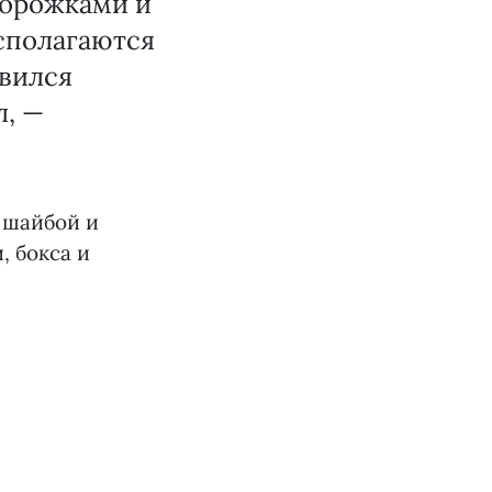
дорожками и
сполагаются
явился
л, —
 шайбой и
, бокса и