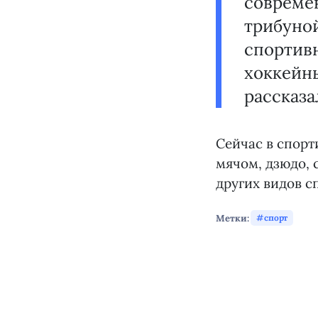
совреме
трибуно
спортивн
хоккейны
рассказа
Сейчас в спорт
мячом, дзюдо, 
других видов с
Метки:
спорт