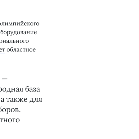
 олимпийского
Оборудование
онального
ет
областное
 —
родная база
а также для
боров.
тного