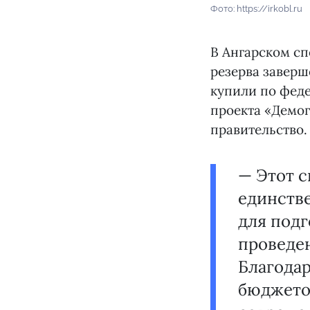
Фото: https://irkobl.ru
В Ангарском с
резерва заверш
купили по фед
проекта «Демог
правительство.
— Этот 
единстве
для подг
проведе
Благодар
бюджетов