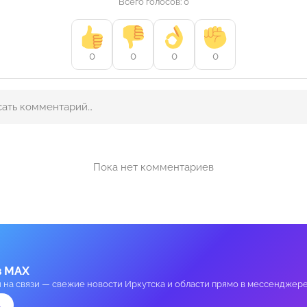
Всего голосов: 0
0
0
0
0
Пока нет комментариев
в MAX
и на связи — свежие новости Иркутска и области прямо в мессенджере
→