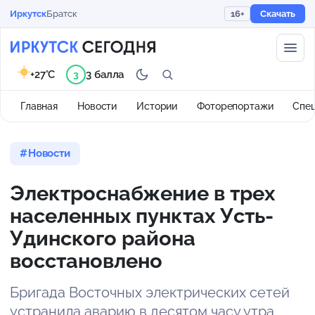
Иркутск
Братск
16+
Скачать
+27°C
3 балла
3
Главная
Новости
Истории
Фоторепортажи
Спе
Новости
Электроснабжение в трех
населенных пунктах Усть-
Удинского района
восстановлено
Бригада Восточных электрических сетей
устранила аварию в десятом часу утра.