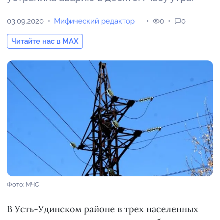
03.09.2020
Мифический редактор
0
0
Читайте нас в MAX
Фото: МЧС
В Усть-Удинском районе в трех населенных