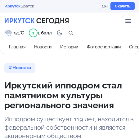
Иркутск
Братск
16+
Скачать
+21°C
1 балл
1
Главная
Новости
Истории
Фоторепортажи
Спе
Новости
Иркутский ипподром стал
памятником культуры
регионального значения
Ипподром существует 119 лет, находится в
федеральной собственности и является
акционерным обществом