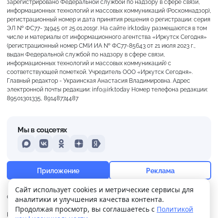
зарегистрировано Федеральной службой по надзору в сфере связи,
информационных технологий и массовых коммуникаций (Роскомнадзор),
регистрационный номер и дата принятия решения о регистрации: серия
ЭЛ № ФС77- 74945 от 25.01.2019г. На сайте irk.today размещаются в том
числе и материалы от информационного агентства «Иркутск Сегодня»
(регистрационный номер СМИ ИА № ФС77-85643 от 21 июля 2023 г.,
выдан Федеральной службой по надзору в сфере связи,
информационных технологий и массовых коммуникаций) с
соответствующей пометкой. Учредитель ООО «Иркутск Сегодня».
Главный редактор - Украинская Анастасия Владимировна. Адрес
электронной почты редакции: info@irk.today Номер телефона редакции:
89501301335, 89148774487
Мы в соцсетях
MAX
VKontakte
Odnoklassniki
Dzen
Yandex
+21°
Слабая морось
Приложение
Реклама
Ощущается как +21
Сайт использует cookies и метрические сервисы для
О нас
Контакты
Прислать новость
аналитики и улучшения качества контента.
20 м/с
756 мм
71%
Продолжая просмотр, вы соглашаетесь с
Политикой
Политика
Реклама