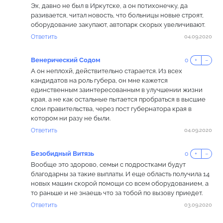
Эх, давно не был в Иркутске, а он потихонечку, да
разивается, читал новость, что больницы новые строят,
оборудование закупают, автопарк скорых увеличивают.
Ответить
04.09.2020
Венерический Содом
0
+
−
А он неплохй, действительно старается. Из всех
кандидатов на роль губера, он мне кажется
единственным заинтересованным в улучшении жизни
края, а не как остальные пытается пробраться в высшие
слои правительства, через пост губернатора края в
котором ни разу не были.
Ответить
04.09.2020
Безобидный Витязь
0
+
−
Вообще это здорово, семьи с подростками будут
благодарны за такие выплаты. И еще область получила 14
новых машин скорой помощи со всем оборудованием, а
то раньше и не знаешь что за тобой по вызову приедет.
Ответить
03.09.2020