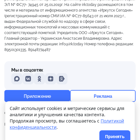
ЭЛ № ФС77- 74945 от 25.01.2019г. На сайте irk.today размещаются в том
числе и материалы от информационного агентства «Иркутск Сегодня»
(регистрационный номер СМИ ИА № ФС77-85643 от 21 июля 2023 г.,
выдан Федеральной службой по надзору в сфере связи,
информационных технологий и массовых коммуникаций) с
соответствующей пометкой. Учредитель ООО «Иркутск Сегодня».
Главный редактор - Украинская Анастасия Владимировна. Адрес
электронной почты редакции: info@irk.today Номер телефона редакции:
89501301335, 89148774487
Мы в соцсетях
MAX
VKontakte
Odnoklassniki
Dzen
Yandex
+19°
Ясно
Приложение
Реклама
Ощущается как +19
Сайт использует cookies и метрические сервисы для
О нас
Контакты
Прислать новость
аналитики и улучшения качества контента.
5 м/с
760 мм
58%
Продолжая просмотр, вы соглашаетесь с
Политикой
Политика
Реклама
конфиденциальности
.
конфиденциальности
Принять