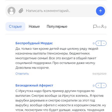
Старые
Новые
Популярные
10
9
Беспробудный Мордас
0
+
−
Да, только там кроме детей еще целому ряду людей
назначены выплаты (пенсионеры, бюджетники,
многодетные семьи). Все это входит в общий пакет
социльной поддержки. Про остальное даже молчу.
Довольны мы короче.
Ответить
04.09.2020
Безнадежный Аферист
0
+
−
С Иркутска надо брать пример другим городам по
выплатам. Смотрю вообще за Иркутск взялись,. Я против
вырубки деревьев и смотрю сократили за этот год
вырубку, вообще офигел с новости в хорошем смысле. ну
чтож, посмотрим что будет дальше, надеюсь, тенденция