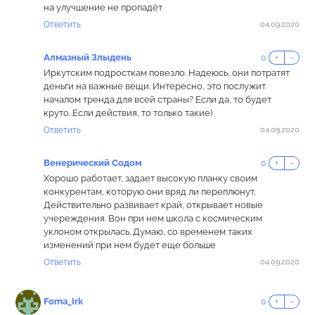
на улучшение не пропадёт
Ответить
04.09.2020
Алмазный Злыдень
0
+
−
Иркутским подросткам повезло. Надеюсь, они потратят
деньги на важные вещи. Интересно, это послужит
началом тренда для всей страны? Если да, то будет
круто. Если действия, то только такие)
Ответить
04.09.2020
Венерический Содом
0
+
−
Хорошо работает, задает высокую планку своим
конкурентам, которую они вряд ли переплюнут.
Действительно развивает край, открывает новые
учереждения. Вон при нем школа с космическим
уклоном открылась. Думаю, со временем таких
изменений при нем будет еще больше
Ответить
04.09.2020
Foma_Irk
0
+
−