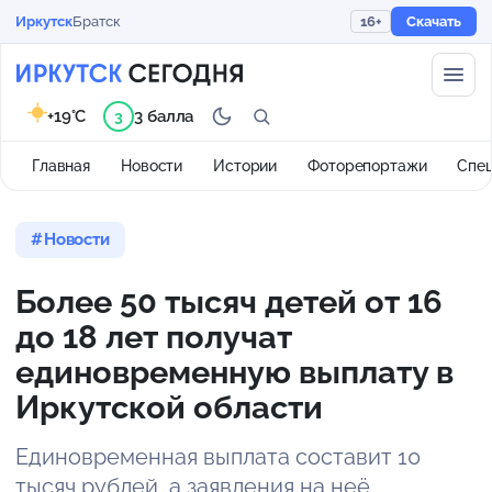
Иркутск
Братск
16+
Скачать
+19°C
3 балла
3
Главная
Новости
Истории
Фоторепортажи
Спе
Новости
Более 50 тысяч детей от 16
до 18 лет получат
единовременную выплату в
Иркутской области
Единовременная выплата составит 10
тысяч рублей, а заявления на неё