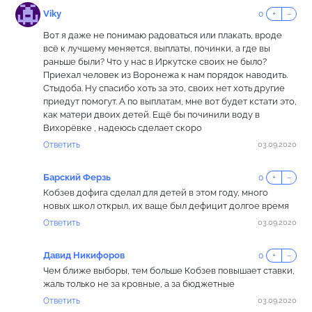
Viky
0
+
−
Вот я даже не понимаю радоваться или плакать, вроде
всё к лучшему меняется, выплаты, починки, а где вы
раньше были? Что у нас в Иркутске своих не было?
Приехал человек из Воронежа к нам порядок наводить.
Стыдоба. Ну спасибо хоть за это, своих нет хоть другие
приедут помогут. А по выплатам, мне вот будет кстати это,
как матери двоих детей. Ещё бы починили воду в
Вихорёвке , надеюсь сделает скоро
Ответить
03.09.2020
Барский Ферзь
0
+
−
Кобзев дофига сделал для детей в этом году, много
новых школ открыл, их ваще был дефицит долгое время
Ответить
03.09.2020
Давид Никифоров
0
+
−
Чем ближе выборы, тем больше Кобзев повышает ставки,
жаль только не за кровные, а за бюджетные
Ответить
03.09.2020