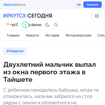
Иркутск
Братск
16+
Скачать
+19°C
3 балла
3
Главная
Новости
Истории
Фоторепортажи
Спе
Новости
Двухлетний мальчик выпал
из окна первого этажа в
Тайшете
С ребенком находилась бабушка, когда та
отвернулась, мальчик забрался на стол
рядом с окном и облокотился на