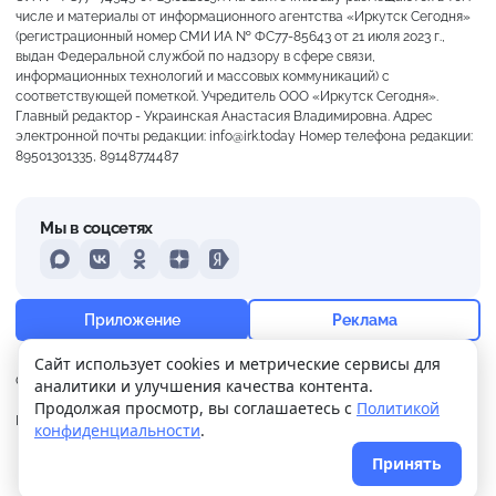
числе и материалы от информационного агентства «Иркутск Сегодня»
(регистрационный номер СМИ ИА № ФС77-85643 от 21 июля 2023 г.,
выдан Федеральной службой по надзору в сфере связи,
информационных технологий и массовых коммуникаций) с
соответствующей пометкой. Учредитель ООО «Иркутск Сегодня».
Главный редактор - Украинская Анастасия Владимировна. Адрес
электронной почты редакции: info@irk.today Номер телефона редакции:
89501301335, 89148774487
Мы в соцсетях
MAX
VKontakte
Odnoklassniki
Dzen
Yandex
+20°
Пасмурно
Приложение
Реклама
Ощущается как +20
Сайт использует cookies и метрические сервисы для
О нас
Контакты
Прислать новость
аналитики и улучшения качества контента.
13 м/с
758 мм
91%
Продолжая просмотр, вы соглашаетесь с
Политикой
Политика
Реклама
конфиденциальности
.
конфиденциальности
Принять
© 2026
Иркутск Сегодня
. Поддержка сайта
WPSUPPORT