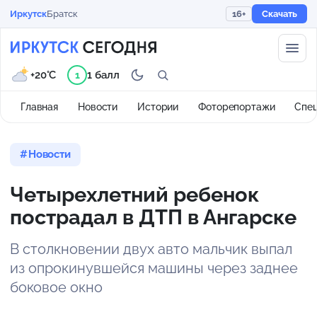
Иркутск
Братск
16+
Скачать
+20°C
1 балл
1
Главная
Новости
Истории
Фоторепортажи
Спе
Новости
Четырехлетний ребенок
пострадал в ДТП в Ангарске
В столкновении двух авто мальчик выпал
из опрокинувшейся машины через заднее
боковое окно