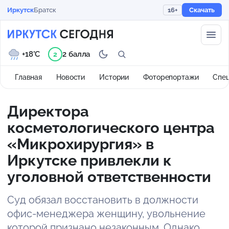
Иркутск
Братск
16+
Скачать
+18°C
2 балла
2
Главная
Новости
Истории
Фоторепортажи
Спе
Директора
косметологического центра
«Микрохирургия» в
Иркутске привлекли к
уголовной ответственности
Суд обязал восстановить в должности
офис-менеджера женщину, увольнение
которой признано незаконным. Однако