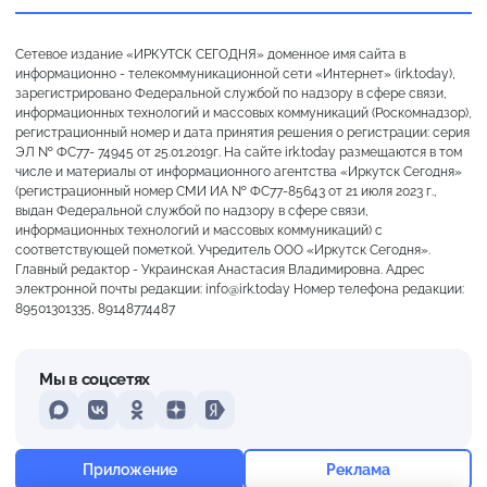
Сетевое издание «ИРКУТСК СЕГОДНЯ» доменное имя сайта в
информационно - телекоммуникационной сети «Интернет» (irk.today),
зарегистрировано Федеральной службой по надзору в сфере связи,
информационных технологий и массовых коммуникаций (Роскомнадзор),
регистрационный номер и дата принятия решения о регистрации: серия
ЭЛ № ФС77- 74945 от 25.01.2019г. На сайте irk.today размещаются в том
числе и материалы от информационного агентства «Иркутск Сегодня»
(регистрационный номер СМИ ИА № ФС77-85643 от 21 июля 2023 г.,
выдан Федеральной службой по надзору в сфере связи,
информационных технологий и массовых коммуникаций) с
соответствующей пометкой. Учредитель ООО «Иркутск Сегодня».
Главный редактор - Украинская Анастасия Владимировна. Адрес
электронной почты редакции: info@irk.today Номер телефона редакции:
89501301335, 89148774487
Мы в соцсетях
MAX
VKontakte
Odnoklassniki
Dzen
Yandex
+18°
Слабая морось
Приложение
Реклама
Ощущается как +18