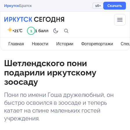
Иркутск
Братск
16+
Скачать
+21°C
1 балл
1
Главная
Новости
Истории
Фоторепортажи
Спе
Шетлендского пони
подарили иркутскому
зоосаду
Пони по имени Гоша дружелюбный, он
быстро освоился в зоосаде и теперь
катает на спине маленьких гостей
учреждения.