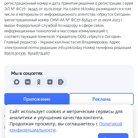
регистрационный номер и дата принятия решения о регистрации: серия
ЭЛ № ФС77- 74945 от 25.01.2019г. На сайте irk.today размещаются в том
числе и материалы от информационного агентства «Иркутск Сегодня»
(регистрационный номер СМИ ИА № ФС77-85643 от 21 июля 2023 г.,
выдан Федеральной службой по надзору в сфере связи,
информационных технологий и массовых коммуникаций) с
соответствующей пометкой. Учредитель ООО «Иркутск Сегодня».
Главный редактор - Украинская Анастасия Владимировна. Адрес
электронной почты редакции: info@irk.today Номер телефона редакции:
89501301335, 89148774487
Мы в соцсетях
MAX
VKontakte
Odnoklassniki
Dzen
Yandex
+15°
Сильная морось
Приложение
Реклама
Ощущается как +15
Сайт использует cookies и метрические сервисы для
О нас
Контакты
Прислать новость
аналитики и улучшения качества контента.
19 м/с
760 мм
81%
Продолжая просмотр, вы соглашаетесь с
Политикой
Политика
Реклама
конфиденциальности
.
конфиденциальности