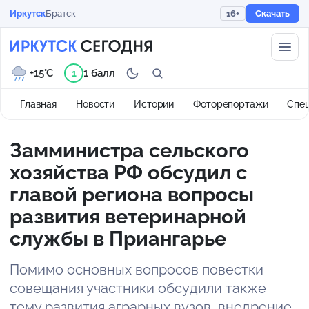
Иркутск
Братск
16+
Скачать
+15°C
1 балл
1
Главная
Новости
Истории
Фоторепортажи
Спе
Замминистра сельского
хозяйства РФ обсудил с
главой региона вопросы
развития ветеринарной
службы в Приангарье
Помимо основных вопросов повестки
совещания участники обсудили также
тему развития аграрных вузов, внедрение