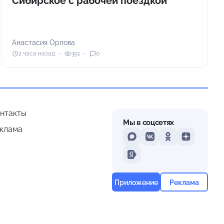
Сибирское с рабочей поездкой
Анастасия Орлова
2 часа назад
391
0
нтакты
Мы в соцсетях
клама
MAX
VKontakte
Odnoklassniki
Dzen
Yandex
Приложение
Реклама