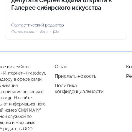
депутата Сергея Юдина открыта в
Галерее сибирского искусства
Фантастический редактор
1 час назад
43
0
О нас
Ко
ое имя сайта в
Интернет» (irk.today),
Прислать новость
Ре
дзору в сфере связи,
Политика
уникаций
конфиденциальности
а принятия решения о
.2019г. На сайте
лы от информационного
ный номер СМИ ИА №
ьной службой по
логий и массовых
 Учредитель ООО