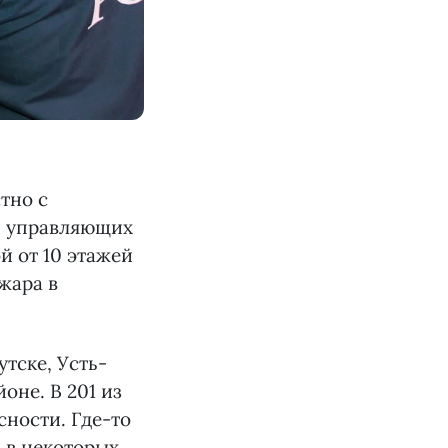
тно с
и управляющих
 от 10 этажей
жара в
тске, Усть-
оне. В 201 из
ности. Где-то
 в некоторых