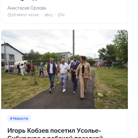
Анастасия Орлова
58 минут назад
23
0
Новости
Игорь Кобзев посетил Усолье-