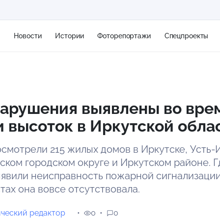
я
Новости
Истории
Фоторепортажи
Спецпроекты
+2
нарушения выявлены во вре
 высоток в Иркутской обла
10 м/с
смотрели 215 жилых домов в Иркутске, Усть-
рском городском округе и Иркутском районе. Г
явили неисправность пожарной сигнализации,
тах она вовсе отсутствовала.
ческий редактор
0
0