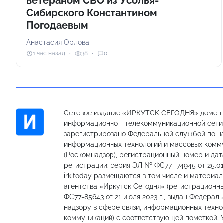
ветераном СВО из Усолья-
Сибирского Константином
Погодаевым
Анастасия Орлова
1 час назад
38
0
Сетевое издание «ИРКУТСК СЕГОДНЯ» доменн
информационно - телекоммуникационной сети «
зарегистрировано Федеральной службой по на
информационных технологий и массовых комм
(Роскомнадзор), регистрационный номер и дат
регистрации: серия ЭЛ № ФС77- 74945 от 25.01
irk.today размещаются в том числе и материа
агентства «Иркутск Сегодня» (регистрацион
ФС77-85643 от 21 июля 2023 г., выдан Федерал
надзору в сфере связи, информационных техно
коммуникаций) с соответствующей пометкой.