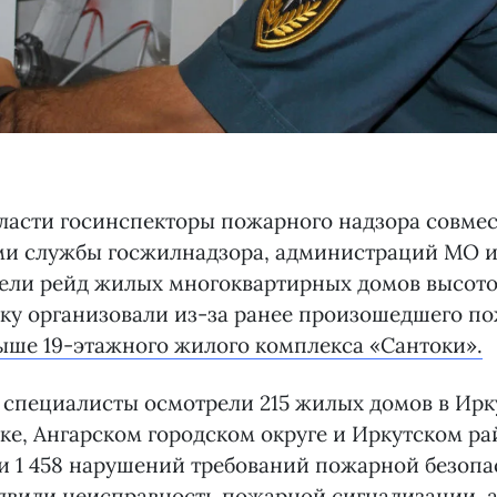
ласти госинспекторы пожарного надзора совмес
ми службы госжилнадзора, администраций МО 
ели рейд жилых многоквартирных домов высотой
ку организовали из-за ранее произошедшего по
ше 19-этажного жилого комплекса «Сантоки».
 специалисты осмотрели 215 жилых домов в Ирку
ке, Ангарском городском округе и Иркутском рай
 1 458 нарушений требований пожарной безопас
явили неисправность пожарной сигнализации, а