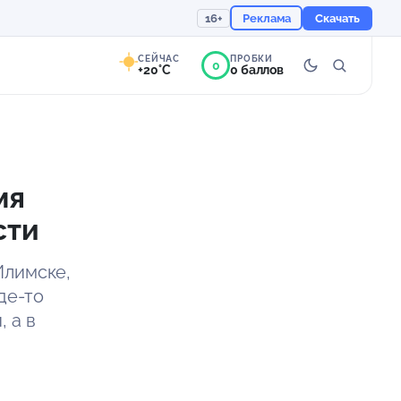
16+
Реклама
Скачать
СЕЙЧАС
ПРОБКИ
0
+20°C
0 баллов
0°
Преимущественно
ясно
мя
Ощущается как +20
сти
756 мм
78%
Илимске,
де-то
 а в