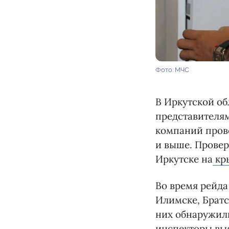
Фото: МЧС
В Иркутской об
представителя
компаний пров
и выше. Провер
Иркутске на
кры
Во время рейда
Илимске, Братс
них обнаружили
инспекторы вы