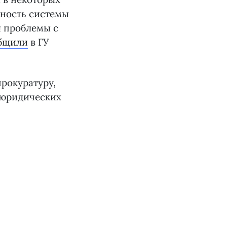
вность системы
ы проблемы с
бщили
в ГУ
рокуратуру,
 юридических