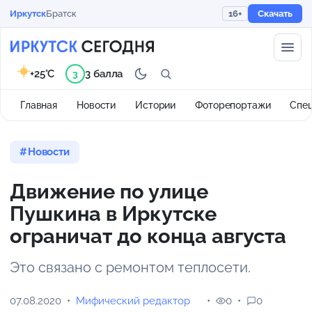
Иркутск
Братск
16+
Скачать
+25°C
3 балла
3
Главная
Новости
Истории
Фоторепортажи
Спе
Новости
Движение по улице
Пушкина в Иркутске
ограничат до конца августа
Это связано с ремонтом теплосети.
07.08.2020
Мифический редактор
0
0