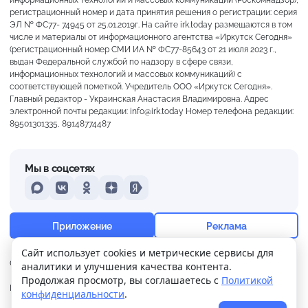
регистрационный номер и дата принятия решения о регистрации: серия
ЭЛ № ФС77- 74945 от 25.01.2019г. На сайте irk.today размещаются в том
числе и материалы от информационного агентства «Иркутск Сегодня»
(регистрационный номер СМИ ИА № ФС77-85643 от 21 июля 2023 г.,
выдан Федеральной службой по надзору в сфере связи,
информационных технологий и массовых коммуникаций) с
соответствующей пометкой. Учредитель ООО «Иркутск Сегодня».
Главный редактор - Украинская Анастасия Владимировна. Адрес
электронной почты редакции: info@irk.today Номер телефона редакции:
89501301335, 89148774487
Мы в соцсетях
MAX
VKontakte
Odnoklassniki
Dzen
Yandex
+25°
Ясно
Приложение
Реклама
Ощущается как +25
Сайт использует cookies и метрические сервисы для
О нас
Контакты
Прислать новость
аналитики и улучшения качества контента.
14 м/с
757 мм
56%
Продолжая просмотр, вы соглашаетесь с
Политикой
Политика
Реклама
конфиденциальности
.
конфиденциальности