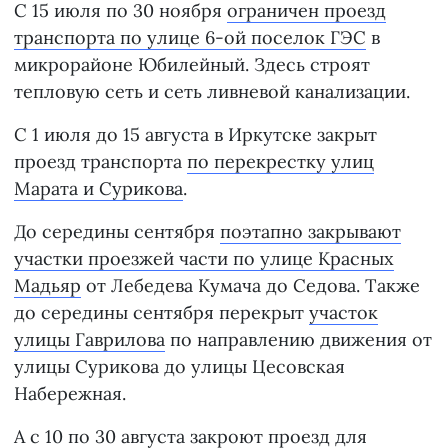
С 15 июля по 30 ноября
ограничен проезд
транспорта по улице 6-ой поселок ГЭС
в
микрорайоне Юбилейный. Здесь строят
тепловую сеть и сеть ливневой канализации.
С 1 июля до 15 августа в Иркутске закрыт
проезд транспорта
по перекрестку улиц
Марата и Сурикова
.
До середины сентября
поэтапно закрывают
участки проезжей части по улице Красных
Мадьяр
от Лебедева Кумача до Седова. Также
до середины сентября перекрыт
участок
улицы Гаврилова
по направлению движения от
улицы Сурикова до улицы Цесовская
Набережная.
А с 10 по 30 августа
закроют проезд
для