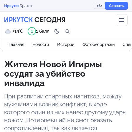
Иркутск
Братск
16+
Скачать
+19°C
1 балл
1
Главная
Новости
Истории
Фоторепортажи
Спе
Жителя Новой Игирмы
осудят за убийство
инвалида
При распитии спиртных напитков, между
мужчинами возник конфликт, в ходе
которого один из них нанес другому удары
ножом. Потерпевший не смог оказать
сопротивления, так как является