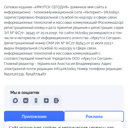
Сетевое издание «ИРКУТСК СЕГОДНЯ» доменное имя сайта в
информационно - телекоммуникационной сети «Интернет» (irk.today),
зарегистрировано Федеральной службой по надзору в сфере связи,
информационных технологий и массовых коммуникаций (Роскомнадзор),
регистрационный номер и дата принятия решения о регистрации: серия
ЭЛ № ФС77- 74945 от 25.01.2019г. На сайте irk.today размещаются в том
числе и материалы от информационного агентства «Иркутск Сегодня»
(регистрационный номер СМИ ИА № ФС77-85643 от 21 июля 2023 г.,
выдан Федеральной службой по надзору в сфере связи,
информационных технологий и массовых коммуникаций) с
соответствующей пометкой. Учредитель ООО «Иркутск Сегодня».
Главный редактор - Украинская Анастасия Владимировна. Адрес
электронной почты редакции: info@irk.today Номер телефона редакции:
89501301335, 89148774487
Мы в соцсетях
MAX
VKontakte
Odnoklassniki
Dzen
Yandex
+19°
Пасмурно
Приложение
Реклама
Ощущается как +19
Сайт использует cookies и метрические сервисы для