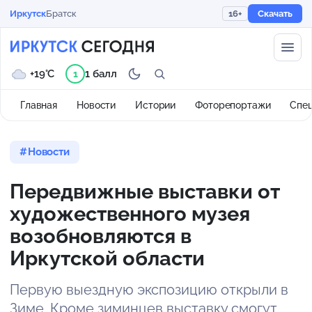
Иркутск
Братск
16+
Скачать
+19°C
1 балл
1
Главная
Новости
Истории
Фоторепортажи
Спе
Новости
Передвижные выставки от
художественного музея
возобновляются в
Иркутской области
Первую выездную экспозицию открыли в
Зиме. Кроме зиминцев выставку смогут