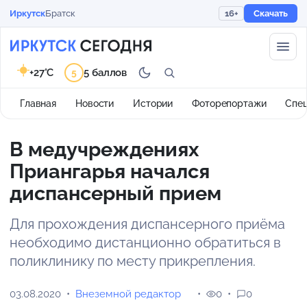
Иркутск
Братск
16+
Скачать
+27°C
5 баллов
5
Главная
Новости
Истории
Фоторепортажи
Спе
В медучреждениях
Приангарья начался
диспансерный прием
Для прохождения диспансерного приёма
необходимо дистанционно обратиться в
поликлинику по месту прикрепления.
03.08.2020
Внеземной редактор
0
0