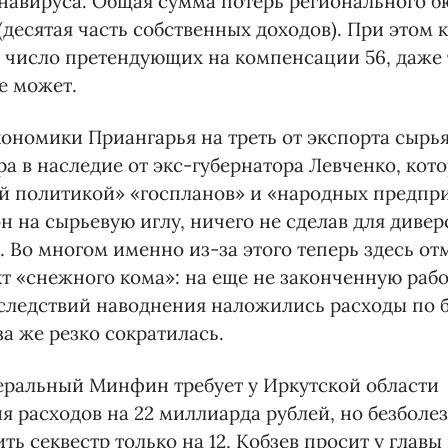
навируса. Общая сумма потерь регионального б
(десятая часть собственных доходов). При этом 
 число претендующих на компенсации 56, даже 
е может.
ономики Приангарья на треть от экспорта сырья
ра в наследие от экс-губернатора Левченко, кот
й политикой» «госпланов» и «народных предпр
н на сырьевую иглу, ничего не сделав для див
. Во многом именно из-за этого теперь здесь от
 «снежного кома»: на еще не законченную рабо
следствий наводнения наложились расходы по б
за же резко сократилась.
еральный Минфин требует у Иркутской области
я расходов на 22 миллиарда рублей, но безболе
ть секвестр только на 12, Кобзев просит у главы