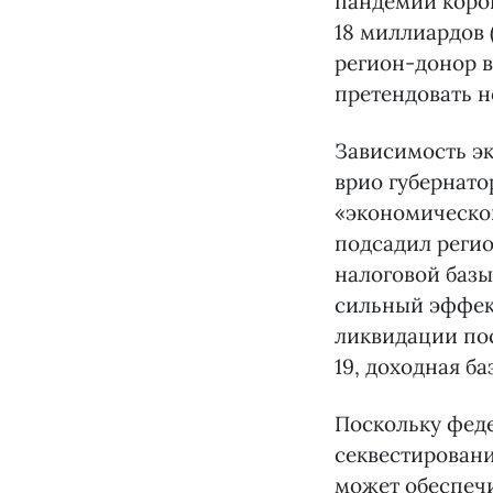
пандемии коро
18 миллиардов 
регион-донор в
претендовать н
Зависимость эк
врио губернато
«экономическо
подсадил регио
налоговой базы
сильный эффект
ликвидации по
19, доходная ба
Поскольку фед
секвестировани
может обеспечи