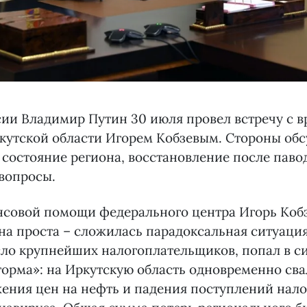
ии Владимир Путин 30 июля провел встречу с в
кутской области Игорем Кобзевым. Стороны об
состояние региона, восстановление после паво
вопросы.
нсовой помощи федерального центра Игорь Кобз
а проста – сложилась парадоксальная ситуация
сло крупнейших налогоплательщиков, попал в с
орма»: на Иркутскую область одновременно св
ния цен на нефть и падения поступлений нало