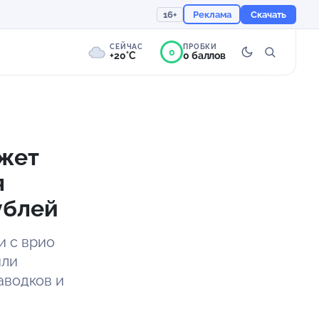
16+
Реклама
Скачать
СЕЙЧАС
ПРОБКИ
0
+20°C
0 баллов
0°
Пасмурно
Ощущается как +20
жет
я
758 мм
92%
ублей
и с врио
или
аводков и