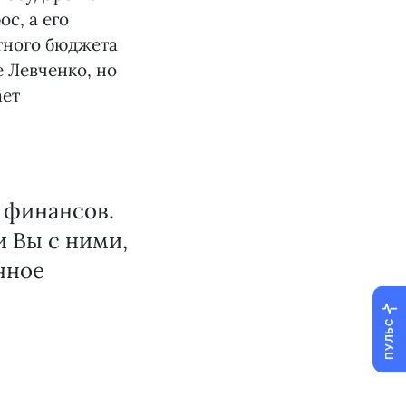
с, а его
тного бюджета
е Левченко, но
ает
 финансов.
и Вы с ними,
нное
ПУЛЬС