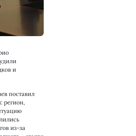
рио
судили
дков и
ев поставил
: регион,
итуацию
алились
гов из-за