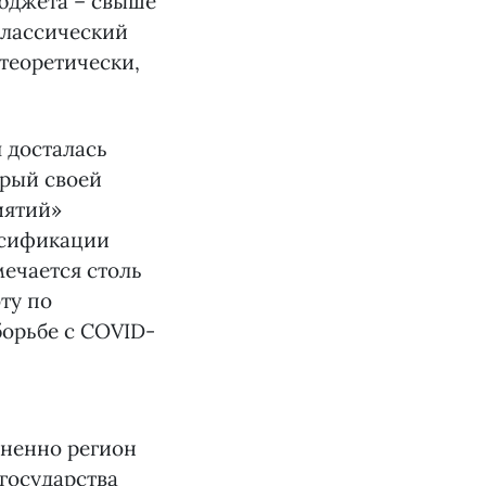
юджета – свыше
классический
теоретически,
 досталась
орый своей
иятий»
ерсификации
мечается столь
ту по
орьбе с COVID-
зненно регион
 государства