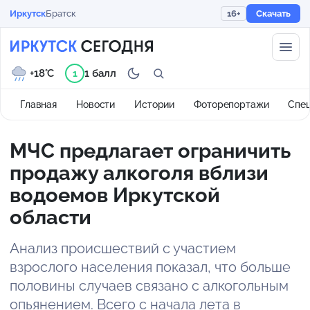
Иркутск
Братск
16+
Скачать
+18°C
1 балл
1
Главная
Новости
Истории
Фоторепортажи
Спе
МЧС предлагает ограничить
продажу алкоголя вблизи
водоемов Иркутской
области
Анализ происшествий с участием
взрослого населения показал, что больше
половины случаев связано с алкогольным
опьянением. Всего с начала лета в