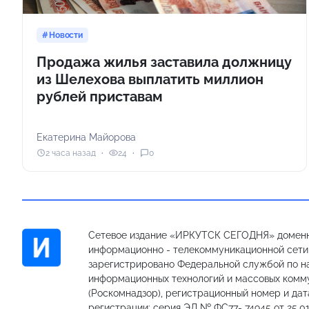
Новости
Продажа жилья заставила должницу
из Шелехова выплатить миллион
рублей приставам
Екатерина Майорова
2 часа назад
24
0
Сетевое издание «ИРКУТСК СЕГОДНЯ» доменн
информационно - телекоммуникационной сети «
зарегистрировано Федеральной службой по на
информационных технологий и массовых комм
(Роскомнадзор), регистрационный номер и дат
регистрации: серия ЭЛ № ФС77- 74945 от 25.01