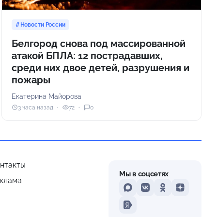
Новости России
Белгород снова под массированной
атакой БПЛА: 12 пострадавших,
среди них двое детей, разрушения и
пожары
Екатерина Майорова
3 часа назад
72
0
нтакты
Мы в соцсетях
клама
MAX
VKontakte
Odnoklassniki
Dzen
Yandex