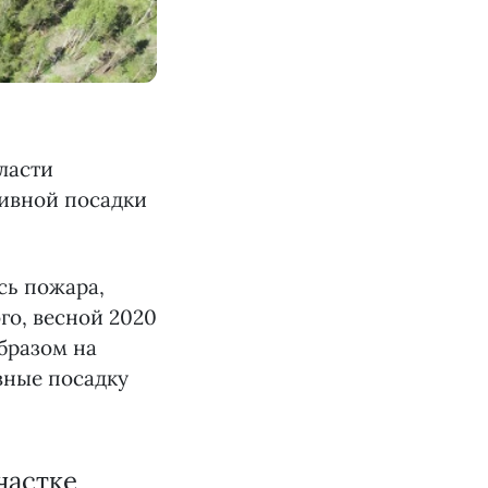
ласти
ивной посадки
сь пожара,
го, весной 2020
бразом на
вные посадку
частке