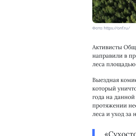
Фото: https://onf.ru/
Активисты Общ
направили в п
леса площадью 
Выездная комис
который уничто
года на данной
протяжении не
леса и уход за 
«Сухосто