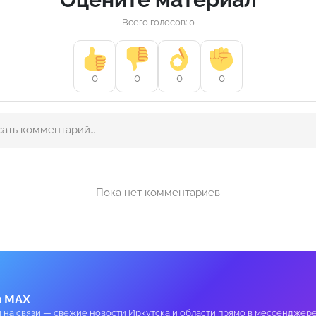
Всего голосов: 0
0
0
0
0
Пока нет комментариев
в MAX
и на связи — свежие новости Иркутска и области прямо в мессенджере