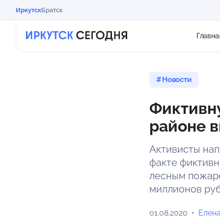
Иркутск
Братск
Главна
Новости
Фиктивну
районе 
Активисты нап
факте фиктивн
лесным пожаро
миллионов руб
01.08.2020
Елен