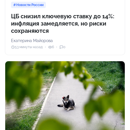
Новости России
ЦБ снизил ключевую ставку до 14%:
инфляция замедляется, но риски
сохраняются
Екатерина Майорова
53 минуты назад
6
0