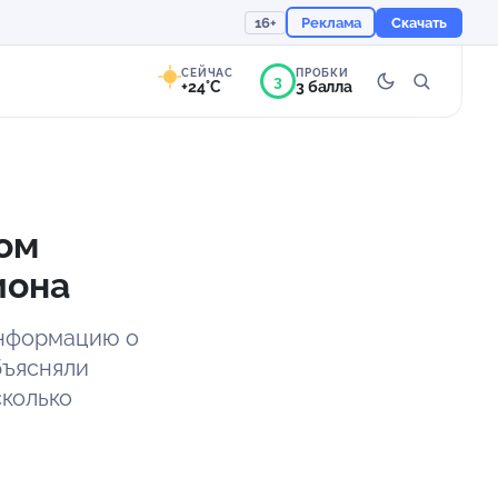
16+
Реклама
Скачать
СЕЙЧАС
ПРОБКИ
3
+24°C
3 балла
4°
Преимущественно
ясно
ом
Ощущается как +24
иона
756 мм
70%
информацию о
бъясняли
колько