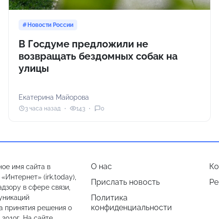
Новости России
В Госдуме предложили не
возвращать бездомных собак на
улицы
Екатерина Майорова
3 часа назад
143
0
О нас
Ко
ое имя сайта в
Интернет» (irk.today),
Прислать новость
Ре
дзору в сфере связи,
Политика
уникаций
конфиденциальности
а принятия решения о
.2019г. На сайте