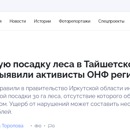
я
Новости
Истории
Фоторепортажи
Спецпроекты
+2
ю посадку леса в Тайшетск
выявили активисты ОНФ рег
11 м/с
равили в правительство Иркутской области 
ой посадки 30 га леса, отсутствие которого о
м. Ущерб от нарушений может составить нес
лей.
а Торопова
0
0