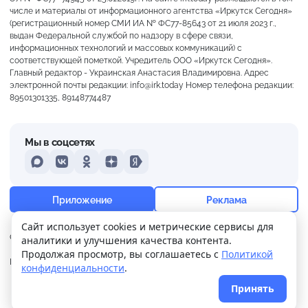
числе и материалы от информационного агентства «Иркутск Сегодня»
(регистрационный номер СМИ ИА № ФС77-85643 от 21 июля 2023 г.,
выдан Федеральной службой по надзору в сфере связи,
информационных технологий и массовых коммуникаций) с
соответствующей пометкой. Учредитель ООО «Иркутск Сегодня».
Главный редактор - Украинская Анастасия Владимировна. Адрес
электронной почты редакции: info@irk.today Номер телефона редакции:
89501301335, 89148774487
Мы в соцсетях
MAX
VKontakte
Odnoklassniki
Dzen
Yandex
+20°
Пасмурно
Приложение
Реклама
Ощущается как +20
Сайт использует cookies и метрические сервисы для
О нас
Контакты
Прислать новость
аналитики и улучшения качества контента.
14 м/с
758 мм
93%
Продолжая просмотр, вы соглашаетесь с
Политикой
Политика
Реклама
конфиденциальности
.
конфиденциальности
Принять
© 2026
Иркутск Сегодня
. Поддержка сайта
WPSUPPORT