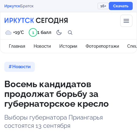
Иркутск
Братск
16+
Скачать
+19°C
1 балл
1
Главная
Новости
Истории
Фоторепортажи
Спе
Новости
Восемь кандидатов
продолжат борьбу за
губернаторское кресло
Выборы губернатора Приангарья
состоятся 13 сентября