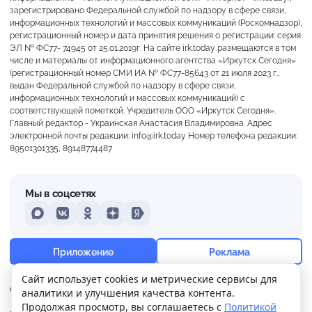
зарегистрировано Федеральной службой по надзору в сфере связи,
информационных технологий и массовых коммуникаций (Роскомнадзор),
регистрационный номер и дата принятия решения о регистрации: серия
ЭЛ № ФС77- 74945 от 25.01.2019г. На сайте irk.today размещаются в том
числе и материалы от информационного агентства «Иркутск Сегодня»
(регистрационный номер СМИ ИА № ФС77-85643 от 21 июля 2023 г.,
выдан Федеральной службой по надзору в сфере связи,
информационных технологий и массовых коммуникаций) с
соответствующей пометкой. Учредитель ООО «Иркутск Сегодня».
Главный редактор - Украинская Анастасия Владимировна. Адрес
электронной почты редакции: info@irk.today Номер телефона редакции:
89501301335, 89148774487
Мы в соцсетях
MAX
VKontakte
Odnoklassniki
Dzen
Yandex
+19°
Пасмурно
Приложение
Реклама
Ощущается как +19
Сайт использует cookies и метрические сервисы для
О нас
Контакты
Прислать новость
аналитики и улучшения качества контента.
1 м/с
758 мм
91%
Продолжая просмотр, вы соглашаетесь с
Политикой
Политика