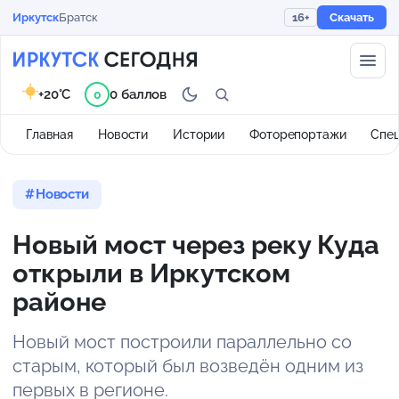
Иркутск
Братск
16+
Скачать
+20°C
0 баллов
0
Главная
Новости
Истории
Фоторепортажи
Спе
Новости
Новый мост через реку Куда
открыли в Иркутском
районе
Новый мост построили параллельно со
старым, который был возведён одним из
первых в регионе.