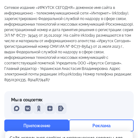
Сетевое издание «ИРКУТСК СЕГОДНЯ» доменное имя сайта в
информационно - телекоммуникационной сети «Интернет» (irk.today),
зарегистрировано Федеральной службой по надзору в сфере связи,
информационных технологий и массовых коммуникаций (Роскомнадзор),
регистрационный номер и дата принятия решения о регистрации: серия
ЭЛ № ФС77- 74945 от 25.01.2019г. На сайте irk.today размещаются в том
числе и материалы от информационного агентства «Иркутск Сегодня»
(регистрационный номер СМИ ИА № ФС77-85643 от 21 июля 2023 г.,
выдан Федеральной службой по надзору в сфере связи,
информационных технологий и массовых коммуникаций) с
соответствующей пометкой. Учредитель ООО «Иркутск Сегодня».
Главный редактор - Украинская Анастасия Владимировна. Адрес
электронной почты редакции: info@irk.today Номер телефона редакции:
89501301335, 89148774487
Мы в соцсетях
MAX
VKontakte
Odnoklassniki
Dzen
Yandex
+20°
Преимущественно ясно
Приложение
Реклама
Ощущается как +20
Сайт использует cookies и метрические сервисы для