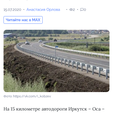
15.07.2020
Анастасия Орлова
2
0
Читайте нас в MAX
Фото: https://vk.com/i_kobzev
На 15 километре автодороги Иркутск – Оса –