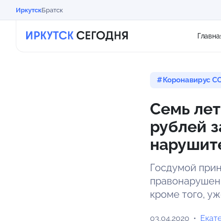
Иркутск
Братск
Главна
Коронавирус CO
Семь лет
рублей з
нарушит
Госдумой прин
правонарушени
кроме того, у
03.04.2020
Екат