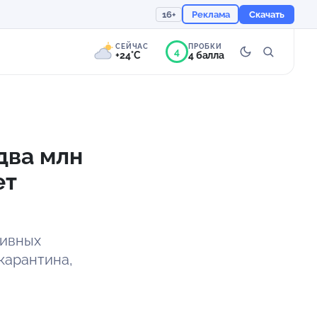
16+
Реклама
Скачать
СЕЙЧАС
ПРОБКИ
4
+24°C
4 балла
4°
Переменная
облачность
два млн
Ощущается как +24
ет
754 мм
71%
тивных
карантина,