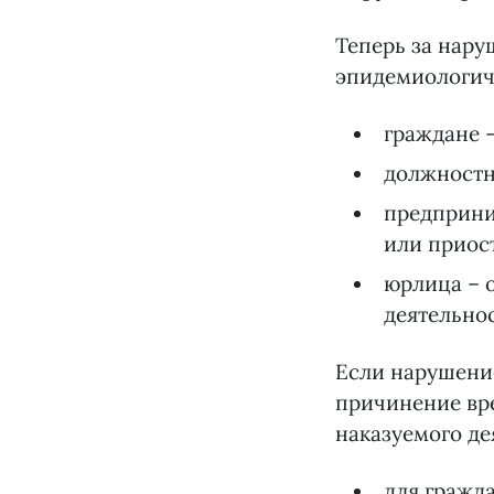
Теперь за нару
эпидемиологич
граждане –
должностны
предприним
или приост
юрлица – о
деятельнос
Если нарушени
причинение вре
наказуемого де
для гражда