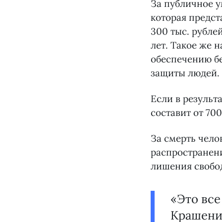
За публичное 
которая предст
300 тыс. рубле
лет. Такое же 
обеспечению бе
защиты людей.
Если в результ
составит от 700
За смерть чело
распространени
лишения свобод
«Это все
Крашенин