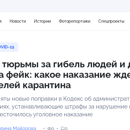
я
Новости
Истории
Фоторепортажи
Спецпроекты
VID-19
+2
 тюрьмы за гибель людей и 
а фейк: какое наказание жд
15 м/с
елей карантина
яты новые поправки в Кодекс об администра
ях, устанавливающие штрафы за нарушение 
жесточилось уголовное наказание
ерина Майорова
0
0