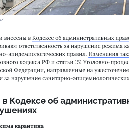
u/
и внесены в
Кодексе об административных прав
ивают ответственность за нарушение режима к
рно-эпидемиологических правил.
Изменения так
ловного кодекса РФ и статьи 151 Уголовно-проце
йской Федерации, направленные на ужесточение
ти за нарушение санитарно-эпидемиологических
 в Кодексе об административ
рушениях
жима карантина