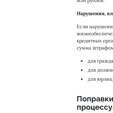
млн рублей.
Нарушения, вл
Если нарушение
жизнеобеспече
кредитных орга
сумма штрафом
для гражда
для должно
для юрлиц 
Поправки
процессу