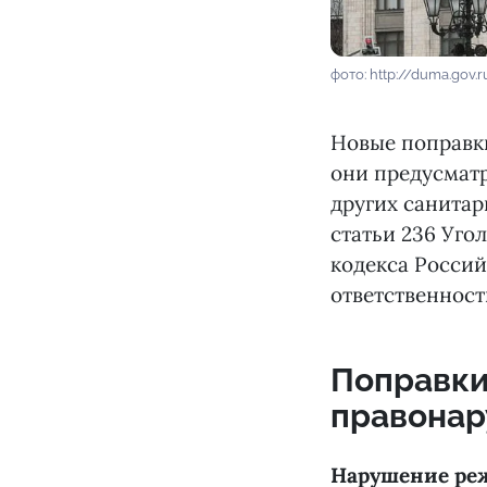
фото: http://duma.gov.r
Новые поправк
они предусматр
других санита
статьи 236 Уго
кодекса Росси
ответственнос
Поправки
правона
Нарушение ре