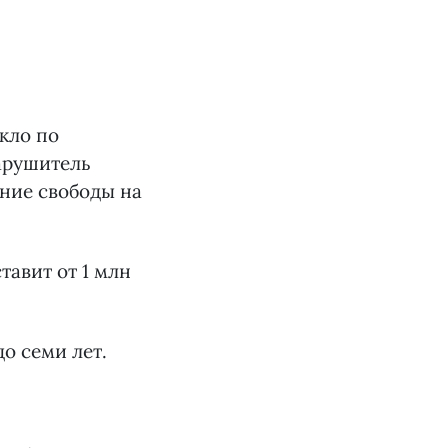
кло по
нарушитель
ение свободы на
тавит от 1 млн
о семи лет.