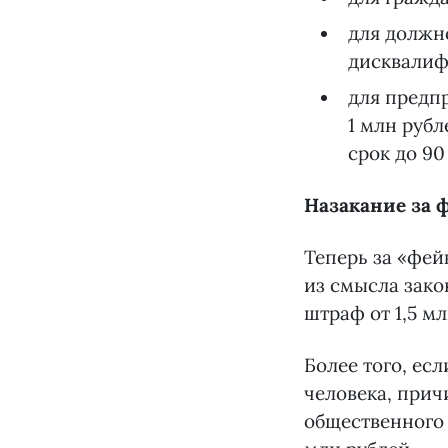
для должно
дисквалифи
для предпр
1 млн руб
срок до 90
Назакание за 
Теперь за «фе
из смысла зако
штраф от 1,5 мл
Более того, ес
человека, при
общественного 