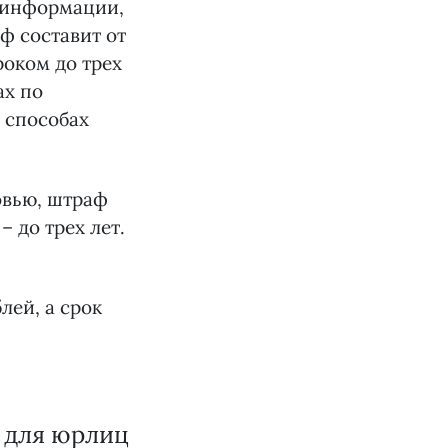
 информации,
ф составит от
роком до трех
ах по
 способах
овью, штраф
– до трех лет.
лей, а срок
ь для юрлиц