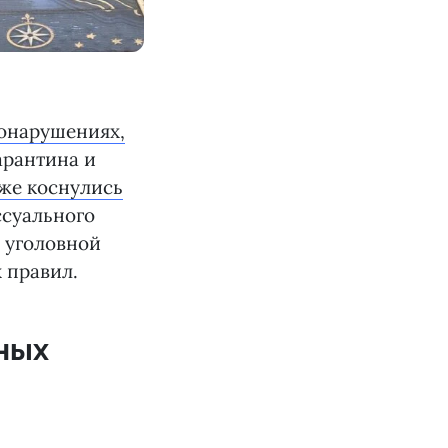
онарушениях,
арантина и
же коснулись
ссуального
 уголовной
 правил.
ных