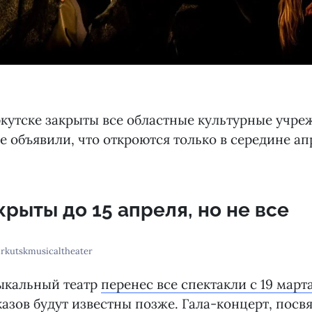
ркутске закрыты все областные культурные учре
 объявили, что откроются только в середине ап
крыты до 15 апреля, но не все
irkutskmusicaltheater
ыкальный театр
перенес все спектакли с 19 марта
азов будут известны позже. Гала-концерт, пос