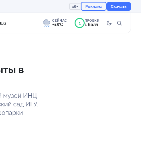
16+
Реклама
Скачать
СЕЙЧАС
ПРОБКИ
1
иша
+18°C
1 балл
8°
Слабая морось
Ощущается как +18
ыты в
758 мм
92%
ий музей ИНЦ
кий сад ИГУ.
оопарки