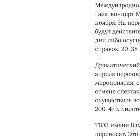
Международному
Гала-концерт М
ноября. На пер
будут действит
дни либо осуще
справок: 20-38-
Драматический
апреля перенос
мероприятия, с
отмене спектак
осуществить воз
200-479. Билетн
ТЮЗ имени Ва
переносят. Это 