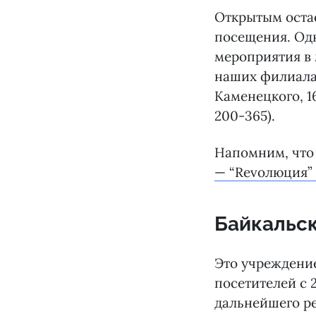
Открытым оста
посещения. Од
мероприятия в 
наших филиалах
Каменецкого, 16
200-365).
Напомним, что
— “Revолюция”
Байкальс
Это учреждени
посетителей с 
дальнейшего р