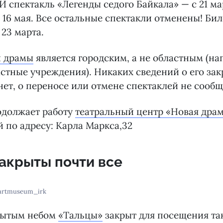
 И спектакль «Легенды седого Байкала» — с 21 ма
 16 мая. Все остальные спектакли отменены! Би
 23 марта.
й драмы
является городским, а не областным (н
стные учреждения). Никаких сведений о его за
нет, о переносе или отмене спектаклей не сообщ
одолжает работу
театральный центр «Новая дра
по адресу: Карла Маркса,32
акрыты почти все
/artmuseum_irk
рытым небом
«Тальцы»
закрыт для посещения та