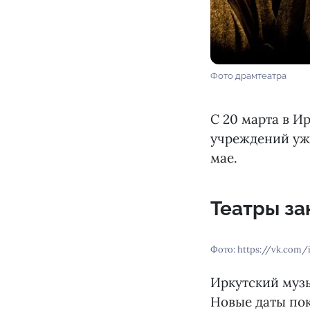
Фото драмтеатра
С 20 марта в И
учреждений уже
мае.
Театры за
Фото: https://vk.com/
Иркутский муз
Новые даты пок