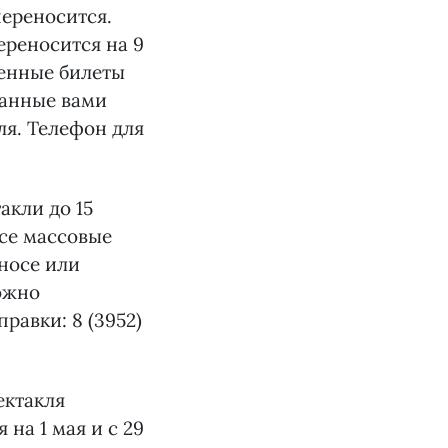
переносится.
ереносится на 9
ленные билеты
ранные вами
ля. Телефон для
такли до 15
все массовые
еносе или
можно
равки: 8 (3952)
ектакля
 на 1 мая и с 29