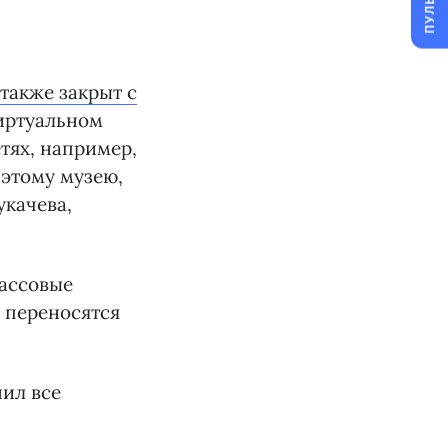
ПУЛЬС
также закрыт с
виртуальном
тях, например,
 этому музею,
укачева,
массовые
, переносятся
нил все