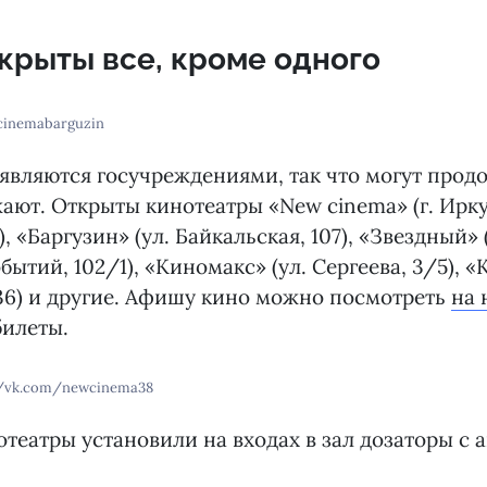
крыты все, кроме одного
cinemabarguzin
являются госучреждениями, так что могут продо
ают. Открыты кинотеатры «New cinemа» (г. Иркут
), «Баргузин» (ул. Байкальская, 107), «Звездный» 
ытий, 102/1), «Киномакс» (ул. Сергеева, 3/5), «
36) и другие. Афишу кино можно посмотреть
на 
билеты.
//vk.com/newcinema38
театры установили на входах в зал дозаторы с 