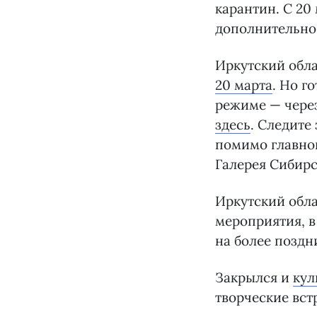
карантин. С 20
дополнительно.
Иркутский обла
20 марта
. Но г
режиме — через
здесь
. Следите
помимо главног
Галерея Сибирс
Иркутский обл
мероприятия, в
на более поздн
Закрылся и
кул
творческие вст