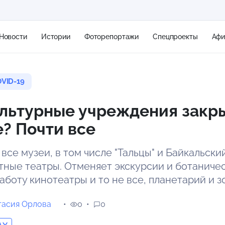
Новости
Истории
Фоторепортажи
Спецпроекты
Аф
VID-19
+1
ультурные учреждения закр
? Почти все
1 м/с
 все музеи, в том числе "Тальцы" и Байкальск
тные театры. Отменяет экскурсии и ботаничес
боту кинотеатры и то не все, планетарий и з
тасия Орлова
0
0