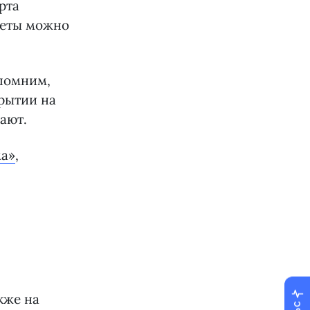
рта
леты можно
апомним,
крытии на
ают.
ма»
,
кже на