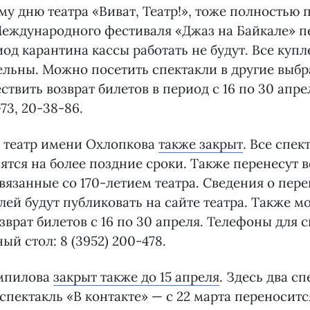
 дню театра «Виват, Театр!», тоже полностью 
еждународного фестиваля «Джаз на Байкале» п
иод карантина кассы работать не будут. Все куп
ельны. Можно посетить спектакли в другие выб
ствить возврат билетов в период с 16 по 30 апре
73, 20-38-86.
 театр имени Охлопкова
также закрыт
. Все спек
ятся на более поздние сроки. Также перенесут 
вязанные со 170-летием театра. Сведения о пер
лей будут публиковать на сайте театра. Также 
врат билетов с 16 по 30 апреля. Телефоны для сп
ый стол: 8 (3952) 200-478.
мпилова
закрыт также до 15 апреля
. Здесь два сп
спектакль «В контакте» — с 22 марта переносится