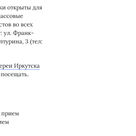
вки открыты для
массовые
стов во всех
: ул. Франк-
лтурина, 3 (тел:
ереи Иркутска
 посещать.
т прием
нием