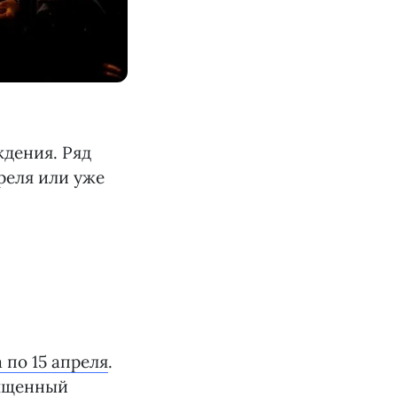
ждения. Ряд
реля или уже
 по 15 апреля
.
вященный