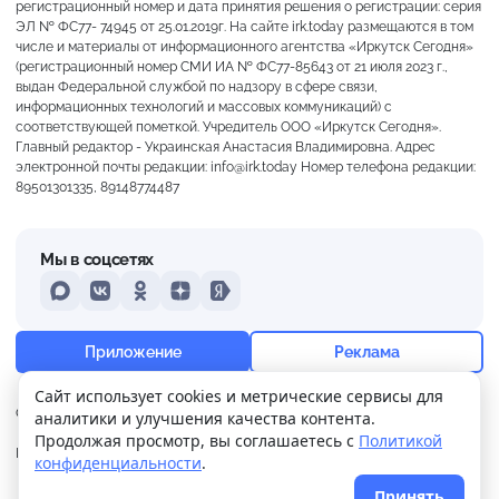
регистрационный номер и дата принятия решения о регистрации: серия
ЭЛ № ФС77- 74945 от 25.01.2019г. На сайте irk.today размещаются в том
числе и материалы от информационного агентства «Иркутск Сегодня»
(регистрационный номер СМИ ИА № ФС77-85643 от 21 июля 2023 г.,
выдан Федеральной службой по надзору в сфере связи,
информационных технологий и массовых коммуникаций) с
соответствующей пометкой. Учредитель ООО «Иркутск Сегодня».
Главный редактор - Украинская Анастасия Владимировна. Адрес
электронной почты редакции: info@irk.today Номер телефона редакции:
89501301335, 89148774487
Мы в соцсетях
MAX
VKontakte
Odnoklassniki
Dzen
Yandex
+25°
Переменная облачность
Приложение
Реклама
Ощущается как +25
Сайт использует cookies и метрические сервисы для
О нас
Контакты
Прислать новость
аналитики и улучшения качества контента.
15 м/с
754 мм
70%
Продолжая просмотр, вы соглашаетесь с
Политикой
Политика
Реклама
конфиденциальности
.
конфиденциальности
Принять