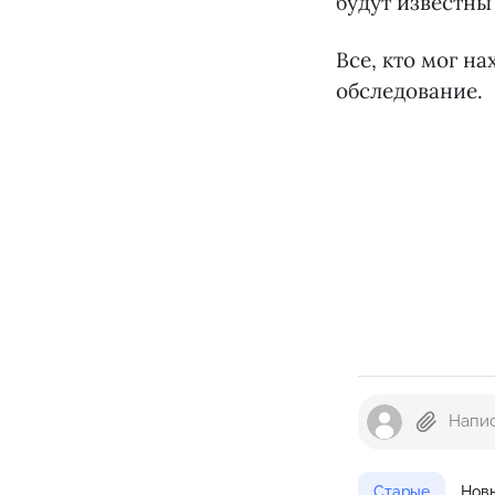
будут известны
Все, кто мог н
обследование.
Старые
Нов