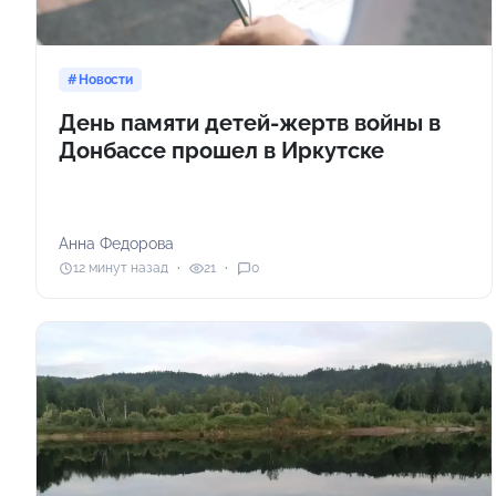
Новости
День памяти детей-жертв войны в
Донбассе прошел в Иркутске
Анна Федорова
12 минут назад
21
0