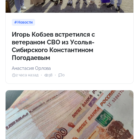
Новости
Игорь Кобзев встретился с
ветераном СВО из Усолья-
Сибирского Константином
Погодаевым
Анастасия Орлова
2 часа назад
38
0