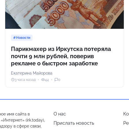
Новости
Парикмахер из Иркутска потеряла
почти 9 млн рублей, поверив
рекламе о быстром заработке
Екатерина Майорова
3 часа назад
44
0
О нас
Ко
ое имя сайта в
Интернет» (irk.today),
Прислать новость
Ре
дзору в сфере связи,