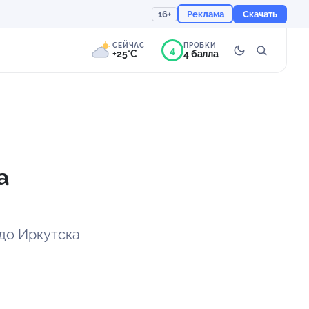
16+
Реклама
Скачать
СЕЙЧАС
ПРОБКИ
4
+25°C
4 балла
5°
Переменная
облачность
Ощущается как +25
а
754 мм
70%
до Иркутска