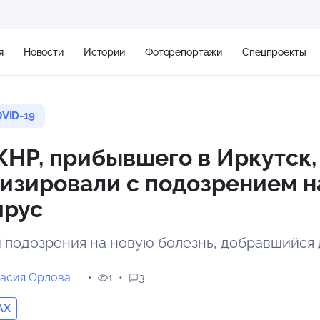
я
Новости
Истории
Фоторепортажи
Спецпроекты
VID-19
+2
НР, прибывшего в Иркутск,
изировали с подозрением н
15 м/с
ирус
 подозрения на новую болезнь, добравшийся 
асия Орлова
1
3
AX