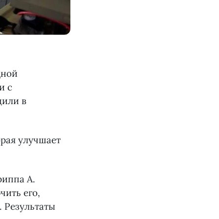
дной
и с
щили в
орая улучшает
риппа А.
чить его,
. Результаты