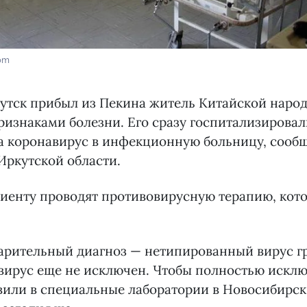
com
кутск прибыл из Пекина житель Китайской наро
ризнаками болезни. Его сразу госпитализировал
а коронавирус в инфекционную больницу, сооб
Иркутской области.
иенту проводят противовирусную терапию, кот
арительный диагноз — нетипированный вирус г
ирус еще не исключен. Чтобы полностью исклю
или в специальные лаборатории в Новосибирск