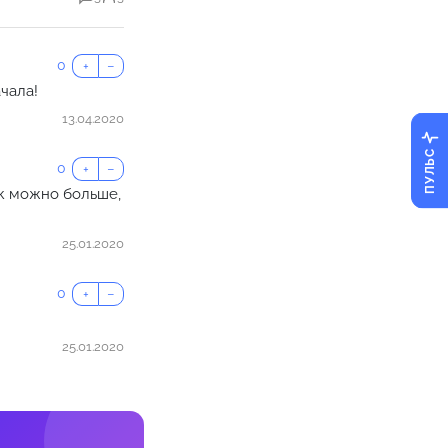
0
+
−
чала!
13.04.2020
ПУЛЬС
0
+
−
ак можно больше,
25.01.2020
0
+
−
25.01.2020