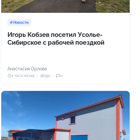
Новости
Игорь Кобзев посетил Усолье-
Сибирское с рабочей поездкой
Анастасия Орлова
2 часа назад
391
0