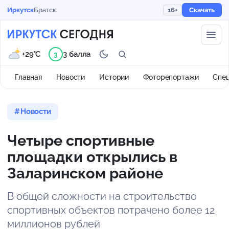
Иркутск
Братск
16+
Скачать
+29°C
3 балла
3
Главная
Новости
Истории
Фоторепортажи
Спе
Новости
Четыре спортивные
площадки открылись в
Заларинском районе
В общей сложности на строительство
спортивных объектов потрачено более 12
миллионов рублей