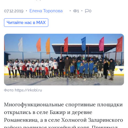
07.12.2019
Елена Торопова
1
0
Читайте нас в MAX
Фото: https://irkobl.ru
Многофункциональные спортивные площадки
открылись в селе Бажир и деревне
Романенкина, а в селе Холмогой Заларинского
района появился хоккейный корт. Принимал