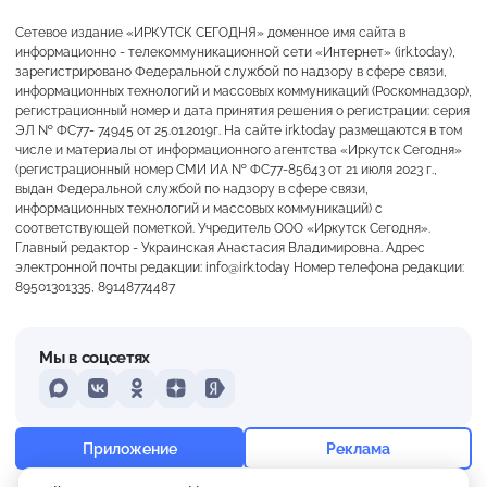
Сетевое издание «ИРКУТСК СЕГОДНЯ» доменное имя сайта в
информационно - телекоммуникационной сети «Интернет» (irk.today),
зарегистрировано Федеральной службой по надзору в сфере связи,
информационных технологий и массовых коммуникаций (Роскомнадзор),
регистрационный номер и дата принятия решения о регистрации: серия
ЭЛ № ФС77- 74945 от 25.01.2019г. На сайте irk.today размещаются в том
числе и материалы от информационного агентства «Иркутск Сегодня»
(регистрационный номер СМИ ИА № ФС77-85643 от 21 июля 2023 г.,
выдан Федеральной службой по надзору в сфере связи,
информационных технологий и массовых коммуникаций) с
соответствующей пометкой. Учредитель ООО «Иркутск Сегодня».
Главный редактор - Украинская Анастасия Владимировна. Адрес
электронной почты редакции: info@irk.today Номер телефона редакции:
89501301335, 89148774487
Мы в соцсетях
MAX
VKontakte
Odnoklassniki
Dzen
Yandex
+20°
Переменная облачность
Приложение
Реклама
Ощущается как +20