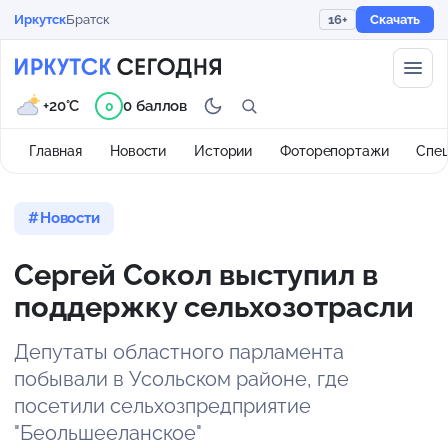
Иркутск
Братск
16+
Скачать
+20°C
0 баллов
0
Главная
Новости
Истории
Фоторепортажи
Спе
Новости
Сергей Сокол выступил в
поддержку сельхозотрасли
Депутаты областного парламента
побывали в Усольском районе, где
посетили сельхозпредприятие
"Беольшееланское"