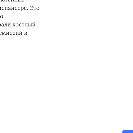
спансере. Это
ко
вали костный
ремиссий и