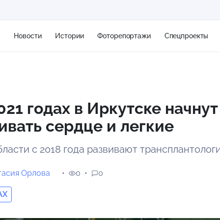
я
Новости
Истории
Фоторепортажи
Спецпроекты
+2
021 годах в Иркутске начнут
вать сердце и легкие
13 м/с
бласти с 2018 года развивают трансплантолог
тасия Орлова
0
0
AX