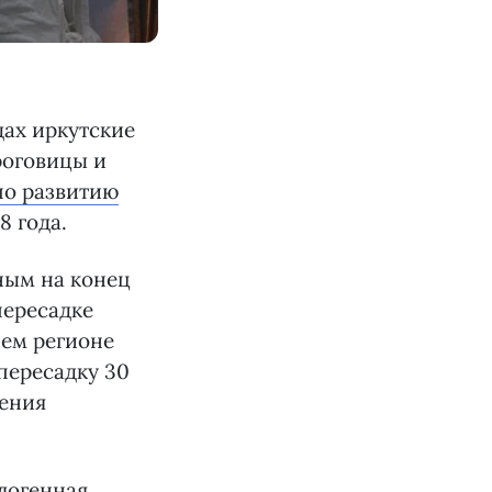
дах иркутские
роговицы и
по развитию
8 года.
нным на конец
пересадке
шем регионе
пересадку 30
нения
ллогенная