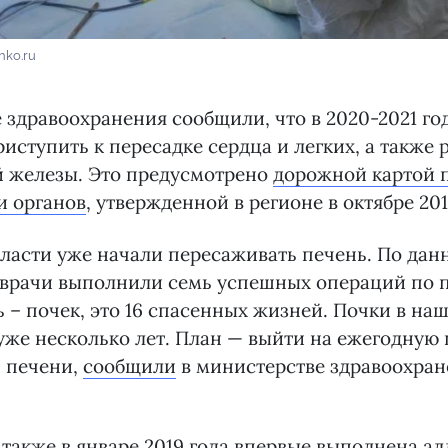
hko.ru
 здравоохранения сообщили, что в 2020-2021 го
риступить к пересадке сердца и легких, а также 
 железы. Это предусмотрено
дорожной картой 
и органов
, утвержденной в регионе в октябре 201
области уже начали пересаживать печень. По да
 врачи выполнили семь успешных операций по 
ь – почек, это 16 спасенных жизней. Почки в на
же несколько лет. План — выйти на ежегодную 
0 печени,
сообщили
в министерстве здравоохра
 также
в январе 2019 года впервые выполнена а