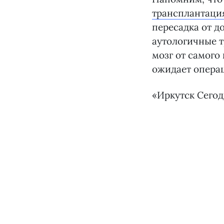
трансплантация
пересадка от д
аутологичные 
мозг от самого
ожидает опера
«Иркутск Сего