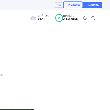
16+
Реклама
Скачать
СЕЙЧАС
ПРОБКИ
0
+20°C
0 баллов
0°
Пасмурно
Ощущается как +20
757 мм
94%
ию