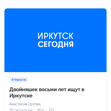
Новости
Двойняшек восьми лет ищут в
Иркутске
Анастасия Орлова
9 часов назад
112
0