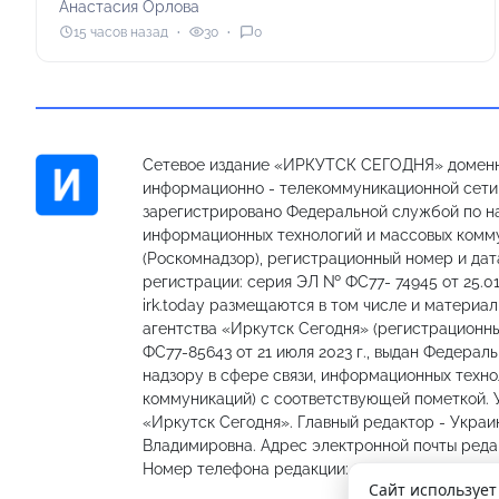
Анастасия Орлова
15 часов назад
30
0
Сетевое издание «ИРКУТСК СЕГОДНЯ» доменн
информационно - телекоммуникационной сети «
зарегистрировано Федеральной службой по на
информационных технологий и массовых комм
(Роскомнадзор), регистрационный номер и дат
регистрации: серия ЭЛ № ФС77- 74945 от 25.01
irk.today размещаются в том числе и материа
агентства «Иркутск Сегодня» (регистрацион
ФС77-85643 от 21 июля 2023 г., выдан Федерал
надзору в сфере связи, информационных техно
коммуникаций) с соответствующей пометкой.
«Иркутск Сегодня». Главный редактор - Украи
Владимировна. Адрес электронной почты редакц
Номер телефона редакции: 89501301335, 89148
Сайт использует