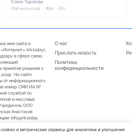
Елена Торопова
18 часов назад
36
0
О нас
Ко
ое имя сайта в
Интернет» (irk.today),
Прислать новость
Ре
дзору в сфере связи,
Политика
уникаций
конфиденциальности
а принятия решения о
.2019г. На сайте
лы от информационного
ный номер СМИ ИА №
ьной службой по
логий и массовых
 Учредитель ООО
нская Анастасия
ии: info@irk.today
774487
 cookies и метрические сервисы для аналитики и улучшения