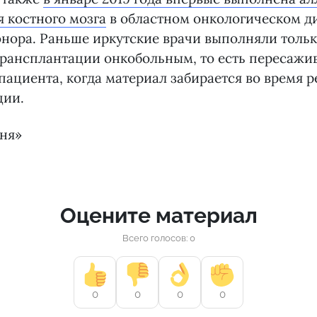
 костного мозга
в областном онкологическом ди
онора. Раньше иркутские врачи выполняли толь
трансплантации онкобольным, то есть пересажи
 пациента, когда материал забирается во время 
ции.
дня»
Оцените материал
Всего голосов: 0
0
0
0
0