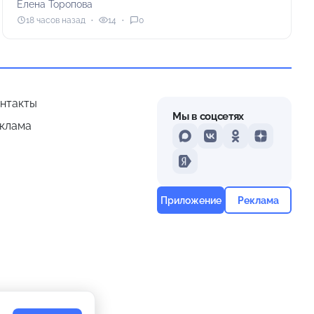
Елена Торопова
18 часов назад
14
0
нтакты
Мы в соцсетях
клама
MAX
VKontakte
Odnoklassniki
Dzen
Yandex
Приложение
Реклама