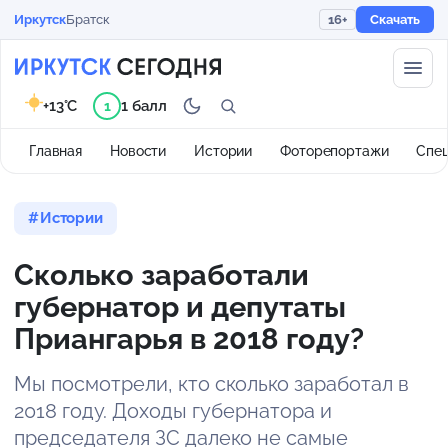
Иркутск
Братск
16+
Скачать
+13°C
1 балл
1
Главная
Новости
Истории
Фоторепортажи
Спе
Истории
Сколько заработали
губернатор и депутаты
Приангарья в 2018 году?
Мы посмотрели, кто сколько заработал в
2018 году. Доходы губернатора и
председателя ЗС далеко не самые