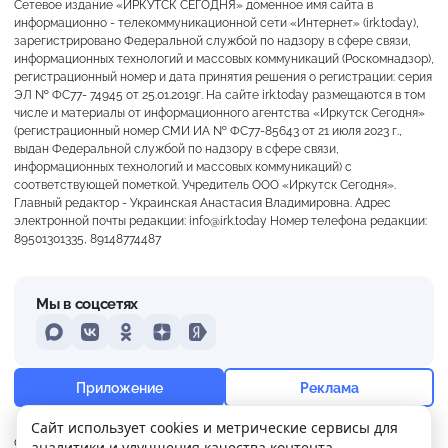
Сетевое издание «ИРКУТСК СЕГОДНЯ» доменное имя сайта в
информационно - телекоммуникационной сети «Интернет» (irk.today),
зарегистрировано Федеральной службой по надзору в сфере связи,
информационных технологий и массовых коммуникаций (Роскомнадзор),
регистрационный номер и дата принятия решения о регистрации: серия
ЭЛ № ФС77- 74945 от 25.01.2019г. На сайте irk.today размещаются в том
числе и материалы от информационного агентства «Иркутск Сегодня»
(регистрационный номер СМИ ИА № ФС77-85643 от 21 июля 2023 г.,
выдан Федеральной службой по надзору в сфере связи,
информационных технологий и массовых коммуникаций) с
соответствующей пометкой. Учредитель ООО «Иркутск Сегодня».
Главный редактор - Украинская Анастасия Владимировна. Адрес
электронной почты редакции: info@irk.today Номер телефона редакции:
89501301335, 89148774487
Мы в соцсетях
MAX
VKontakte
Odnoklassniki
Dzen
Yandex
+13°
Ясно
Приложение
Реклама
Ощущается как +13
Сайт использует cookies и метрические сервисы для
О нас
Контакты
Прислать новость
аналитики и улучшения качества контента.