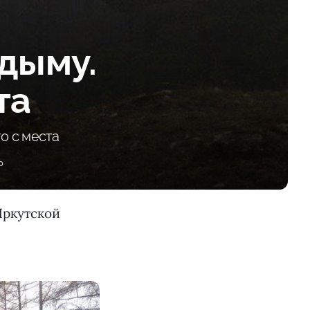
дыму.
та
о с места
0
Иркутской