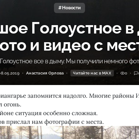
Новости
шое Голоустное в 
ото и видео с мес
Голоустное все в дыму. Мы получили немного фот
08.05.2019
Анастасия Орлова
Читайте нас в MAX
0
риангарье запомнится надолго. Многие районы 
л огонь.
йоне ситуация особенно сложная.
в прислал нам фотографии с места.