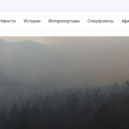
Новости
Истории
Фоторепортажи
Спецпроекты
Аф
+1
1 м/с