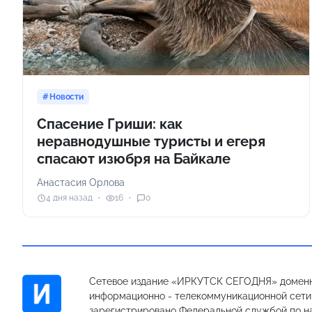
Новости
Спасение Гриши: как
неравнодушные туристы и егеря
спасают изюбря на Байкале
Анастасия Орлова
4 дня назад
16
0
Сетевое издание «ИРКУТСК СЕГОДНЯ» доменн
информационно - телекоммуникационной сети «
зарегистрировано Федеральной службой по на