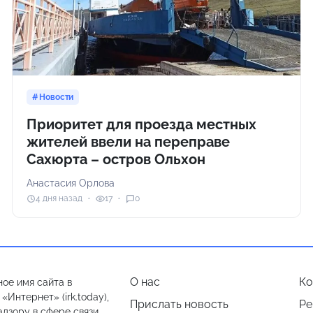
Новости
Приоритет для проезда местных
жителей ввели на переправе
Сахюрта – остров Ольхон
Анастасия Орлова
4 дня назад
17
0
О нас
Ко
ое имя сайта в
Интернет» (irk.today),
Прислать новость
Ре
дзору в сфере связи,