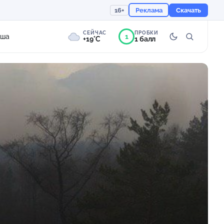
16+
Реклама
Скачать
СЕЙЧАС
ПРОБКИ
1
иша
+19°C
1 балл
9°
Пасмурно
Ощущается как +19
758 мм
92%