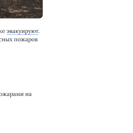
уже
эвакуируют
.
есных пожаров
пожарами на