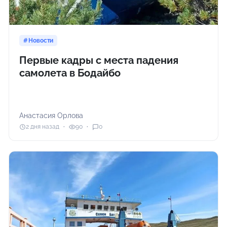
Новости
Первые кадры с места падения
самолета в Бодайбо
Анастасия Орлова
2 дня назад
90
0