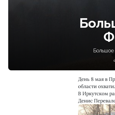
Боль
Ф
Большое 
День 8 мая в П
области охвати
В Иркутском ра
Денис Перевало