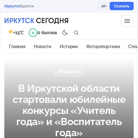
Иркутск
Братск
16+
Скачать
+15°C
0 баллов
0
Главная
Новости
Истории
Фоторепортажи
Спе
Новости
В Иркутской области
стартовали юбилейные
конкурсы «Учитель
года» и «Воспитатель
года»