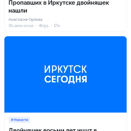
Пропавших в Иркутске двойняшек
нашли
Анастасия Орлова
1 день назад
355
0
Новости
Двойняшек восьми лет ищут в