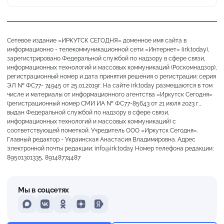
Сетевое издание «ИРКУТСК СЕГОДНЯ» доменное имя сайта в
информационно - телекоммуникационной сети «Интернет» (irk.today),
зарегистрировано Федеральной службой по надзору в сфере связи,
информационных технологий и массовых коммуникаций (Роскомнадзор),
регистрационный номер и дата принятия решения о регистрации: серия
ЭЛ № ФС77- 74945 от 25.01.2019г. На сайте irk.today размещаются в том
числе и материалы от информационного агентства «Иркутск Сегодня»
(регистрационный номер СМИ ИА № ФС77-85643 от 21 июля 2023 г.,
выдан Федеральной службой по надзору в сфере связи,
информационных технологий и массовых коммуникаций) с
соответствующей пометкой. Учредитель ООО «Иркутск Сегодня».
Главный редактор - Украинская Анастасия Владимировна. Адрес
электронной почты редакции: info@irk.today Номер телефона редакции:
89501301335, 89148774487
Мы в соцсетях
MAX
VKontakte
Odnoklassniki
Dzen
Yandex