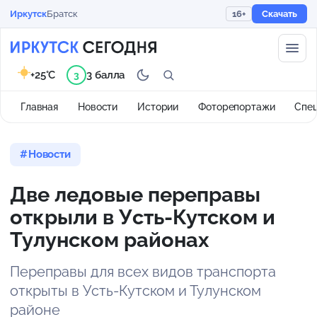
Иркутск
Братск
16+
Скачать
+25°C
3 балла
3
Главная
Новости
Истории
Фоторепортажи
Спе
Новости
Две ледовые переправы
открыли в Усть-Кутском и
Тулунском районах
Переправы для всех видов транспорта
открыты в Усть-Кутском и Тулунском
районе