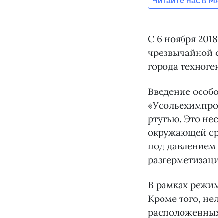
Читайте нас в M
С 6 ноября 201
чрезвычайной 
города техноге
Введение особо
«Усольехимпр
ртутью. Это не
окружающей ср
под давлением
разгерметизаци
В рамках режим
Кроме того, не
расположенных