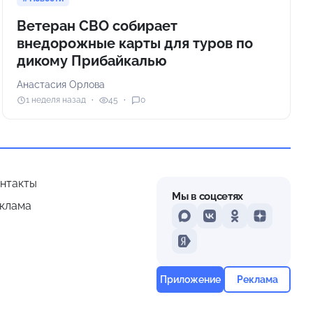
Ветеран СВО собирает
внедорожные карты для туров по
дикому Прибайкалью
Анастасия Орлова
1 неделя назад
45
0
нтакты
Мы в соцсетях
клама
MAX
VKontakte
Odnoklassniki
Dzen
Yandex
Приложение
Реклама