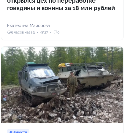
открылся цех по переработке
говядины и конины за 18 млн рублей
Екатерина Майорова
5 часов назад
27
0
Новости