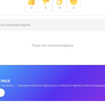
0
0
0
0
Пока нет комментариев
в MAX
и на связи — свежие новости Иркутска и области прямо в мессенджере
→