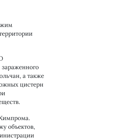
режим
 территории
О
, зараженного
ольчан, а также
рожных цистерн
ри
еществ.
 Химпрома.
жу объектов,
инистрации