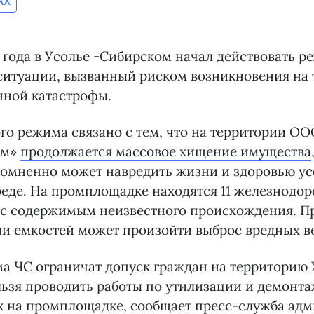
AX
8 года в Усолье -Сибирском начал действовать 
ситуации, вызванный риском возникновения на
нной катастрофы.
го режима связано с тем, что на территории ОО
ом»
продолжается массовое хищение имущества
сомненно может навредить жизни и здоровью ус
еде. На промплощадке находятся 11 железнодо
 с содержимым неизвестного происхождения. П
и емкостей может произойти выброс вредных в
а ЧС ограничат допуск граждан на территорию
льзя проводить работы по утилизации и демонта
 на промплощадке, сообщает пресс-служба
адм