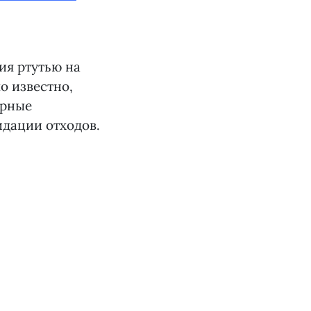
ия ртутью на
 известно,
ерные
дации отходов.