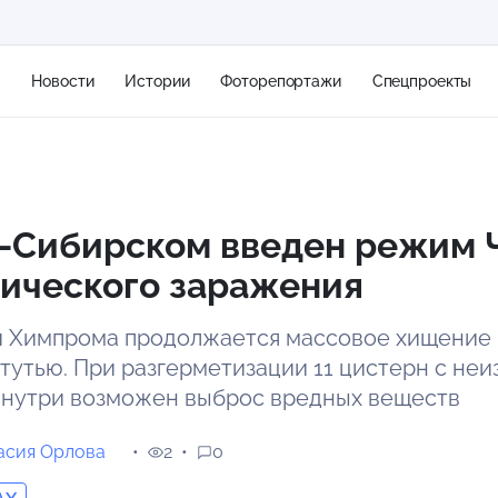
я
Новости
Истории
Фоторепортажи
Спецпроекты
+2
-Сибирском введен режим Ч
мического заражения
13 м/с
и Химпрома продолжается массовое хищение
тутью. При разгерметизации 11 цистерн с не
нутри возможен выброс вредных веществ
асия Орлова
2
0