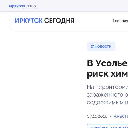
Иркутск
Братск
Главна
Новости
В Усолье
риск хи
На территори
зараженного р
содержимым в
07.11.2018
Анаст