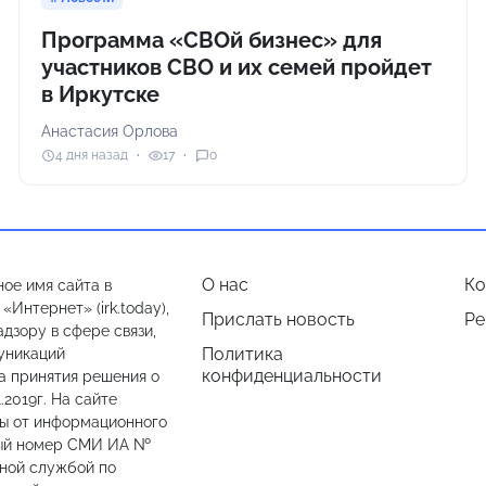
Программа «СВОй бизнес» для
участников СВО и их семей пройдет
в Иркутске
Анастасия Орлова
4 дня назад
17
0
О нас
Ко
ое имя сайта в
Интернет» (irk.today),
Прислать новость
Ре
дзору в сфере связи,
Политика
уникаций
конфиденциальности
а принятия решения о
.2019г. На сайте
лы от информационного
ный номер СМИ ИА №
ьной службой по