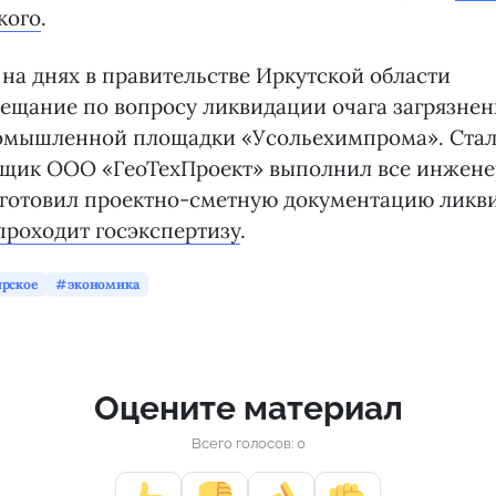
кого
.
на днях в правительстве Иркутской области
ещание по вопросу ликвидации очага загрязнен
омышленной площадки «Усольехимпрома». Стало
вщик ООО «ГеоТехПроект» выполнил все инжен
дготовил проектно-сметную документацию ликви
проходит госэкспертизу
.
рское
экономика
Оцените материал
Всего голосов: 0