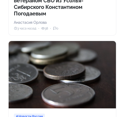
ветераном СВО из Усолья-
Сибирского Константином
Погодаевым
Анастасия Орлова
3 часа назад
38
0
Новости России