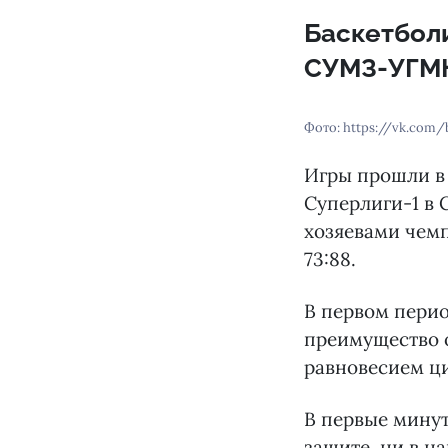
Баскетбол
СУМЗ-УГМК
Фото: https://vk.com/
Игры прошли в
Суперлиги-1 в 
хозяевами чемп
73:88.
В первом перио
преимущество о
равновесием ци
В первые минут
защите, ни в н