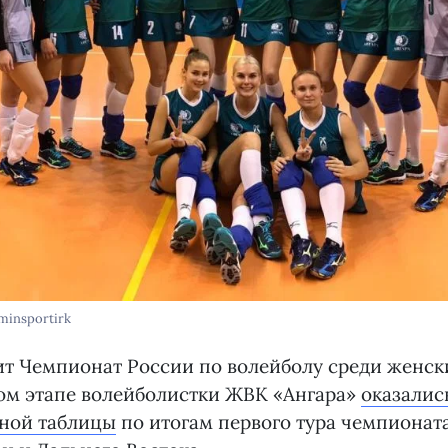
minsportirk
т Чемпионат России по волейболу среди женски
ом этапе волейболистки ЖВК «Ангара»
оказалис
рной таблицы
по итогам первого тура чемпионат