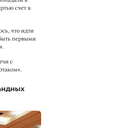
ртью счет в
ось, что идти
 быть первыми
».
тчи с
ртаком».
андных