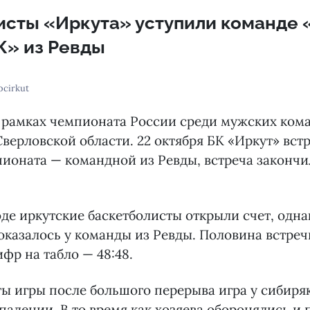
исты «Иркута» уступили команде 
» из Ревды
bcirkut
 рамках чемпионата России среди мужских ком
Сверловской области. 22 октября БК «Иркут» вст
ионата — командной из Ревды, встреча закончи
де иркутские баскетболисты открыли счет, одна
казалось у команды из Ревды. Половина встре
фр на табло — 48:48.
ы игры после большого перерыва игра у сибиряк
ападении. В то время как хозяева оборонялись и 