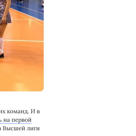
х команд. И в
ь на первой
а Высшей лиги