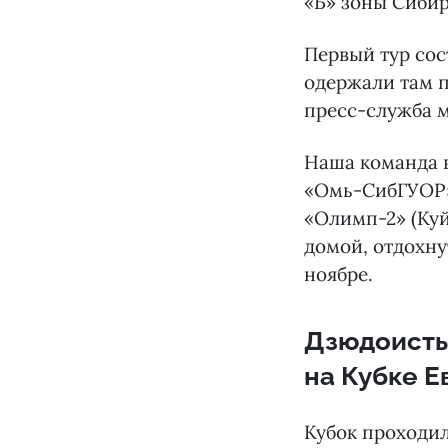
«Б» зоны Сибир
Первый тур сос
одержали там п
пресс-служба м
Наша команда в
«Омь-СибГУОР» 
«Олимп-2» (Куй
домой, отдохну
ноябре.
Дзюдоисты
на Кубке Е
Кубок проходил