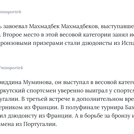
minsportirk
 завоевал Махмадбек Махмадбеков, выступавше
г. Второе место в этой весовой категории занял 
 Бронзовыми призерами стали дзюдоисты из Исп
/minsportirk
риддина Муминова, он выступал в весовой катего
ркутский спортсмен уверенно выиграл у спортс
галии. В третьей встрече в дополнительном вр
перником из Франции. В полуфинале турнира Ба
л дзюдоисту из Франции. А в борьбе за бронзу
мена из Португалии.