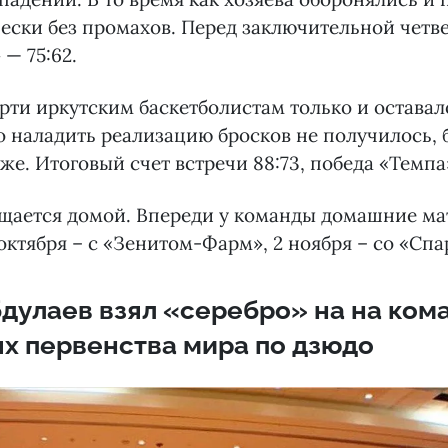
ески без промахов. Перед заключительной четве
 — 75:62.
ерти иркутским баскетболистам только и оставал
о наладить реализацию бросков не получилось,
оже. Итоговый счет встречи 88:73, победа «Темпа
щается домой. Впереди у команды домашние ма
октября – с «Зенитом-Фарм», 2 ноября – со «Спа
бдулаев взял «серебро» на на ком
х первенства мира по дзюдо