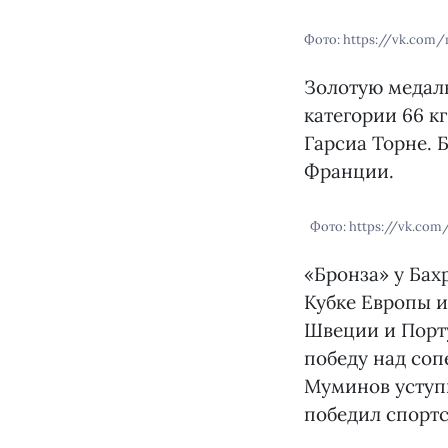
Фото: https://vk.com/
Золотую медаль
категории 66 к
Гарсиа Торне.
Франции.
Фото: https://vk.com
«Бронза» у Бах
Кубке Европы и
Швеции и Порту
победу над со
Муминов уступи
победил спортс