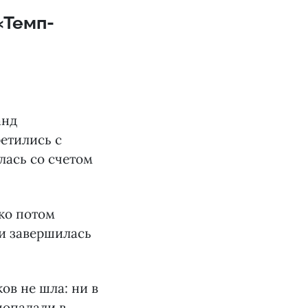
«Темп-
анд
ретились с
лась со счетом
ко потом
чи завершилась
ов не шла: ни в
попадали в