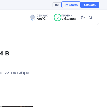
16+
Реклама
Скачать
СЕЙЧАС
ПРОБКИ
0
+20°C
0 баллов
0°
Слабая морось
Ощущается как +20
и в
756 мм
95%
о 24 октября