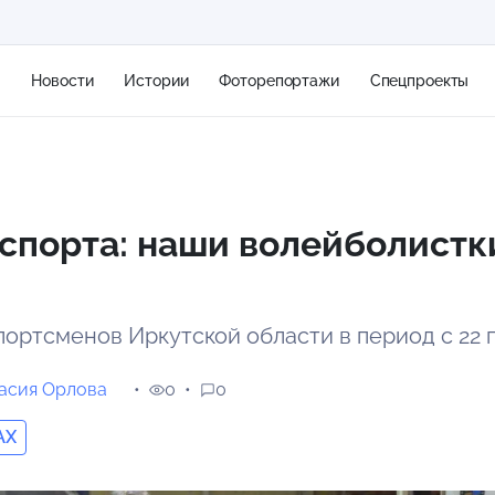
я
Новости
Истории
Фоторепортажи
Спецпроекты
+2
спорта: наши волейболистк
7 м/с
ортсменов Иркутской области в период с 22 п
асия Орлова
0
0
AX