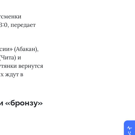
ртсменки
:0, передает
ии» (Абакан),
(Чита) и
утянки вернутся
х ждут в
и «бронзу»