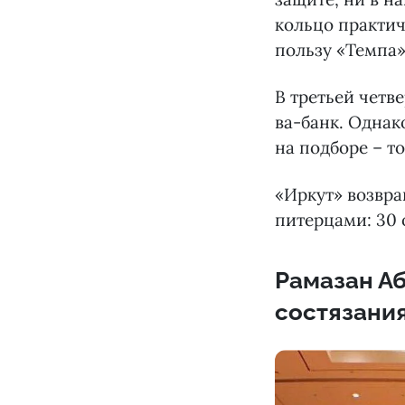
кольцо практич
пользу «Темпа»
В третьей четв
ва-банк. Однак
на подборе – т
«Иркут» возвра
питерцами: 30 
Рамазан А
состязания