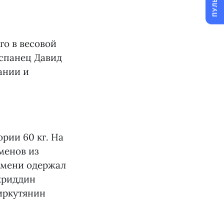
ПУЛЬС
го в весовой
испанец Давид
ании и
рии 60 кг. На
менов из
емени одержал
хриддин
 иркутянин