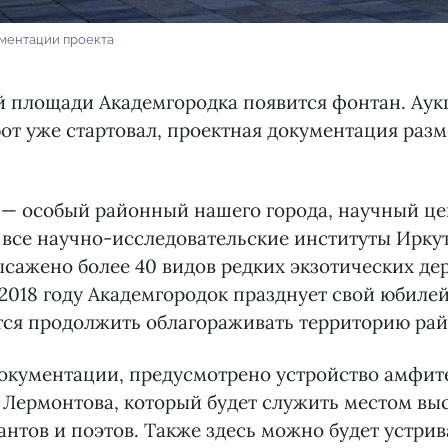
ументации проекта
й площади Академгородка появится фонтан. Аук
от уже стартовал, проектная документация разм
— особый районный нашего города, научный цен
все научно-исследовательские институты Иркут
ысажено более 40 видов редких экзотических де
 2018 году Академгородок празднует свой юбилей 
тся продолжить облагораживать территорию рай
документации, предусмотрено устройство амфит
 Лермонтова, который будет служить местом вы
нтов и поэтов. Также здесь можно будет устрив