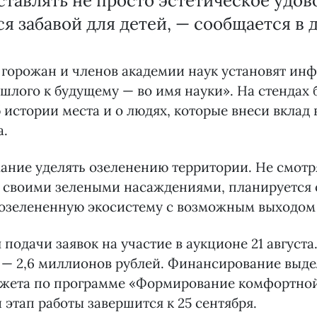
ставлять не просто эстетическое удов
ся забавой для детей, — сообщается в 
 горожан и членов академии наук установят и
шлого к будущему — во имя науки». На стендах 
истории места и о людях, которые внеси вклад 
а.
ние уделять озеленению территории. Не смотря
я своими зелеными насаждениями, планируется 
озелененную экосистему с возможным выходом 
 подачи заявок на участие в аукционе 21 август
 — 2,6 миллионов рублей. Финансирование выде
джета по программе «Формирование комфортной
 этап работы завершится к 25 сентября.