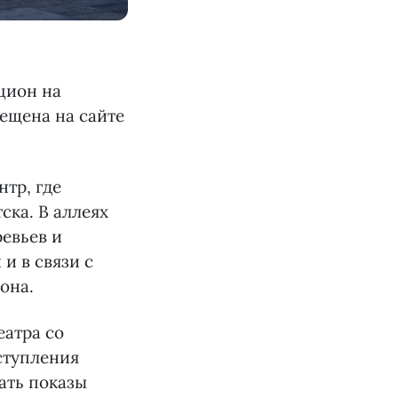
цион на
ещена на сайте
тр, где
ска. В аллеях
ревьев и
и в связи с
она.
еатра со
ступления
ать показы