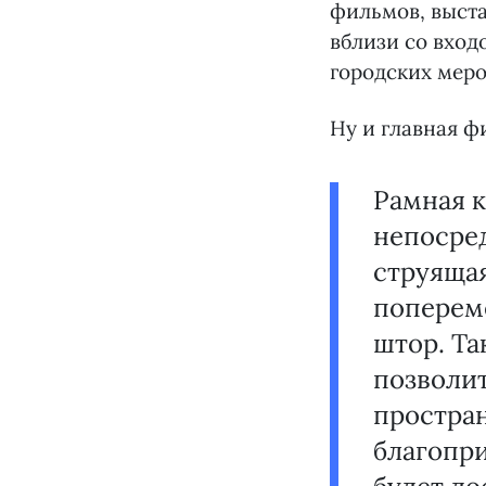
фильмов, выста
вблизи со вход
городских мер
Ну и главная ф
Рамная 
непосред
струящая
поперем
штор. Т
позволит
простра
благопри