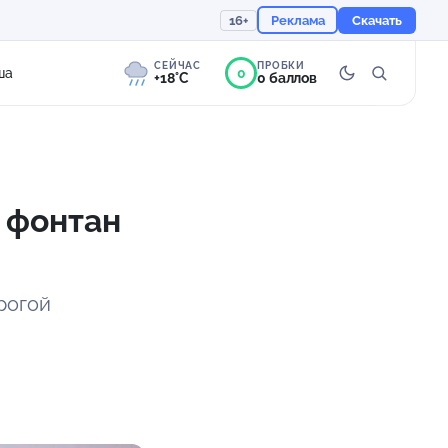
16+
Реклама
Скачать
СЕЙЧАС
ПРОБКИ
0
ша
+18°C
0 баллов
8°
Сильная морось
Ощущается как +18
 фонтан
758 мм
94%
рогой