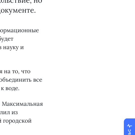
ольствие, но
документе.
нформационные
будет
в науку и
 на то, что
объединить все
к воде.
а. Максимальная
лил из
 городской