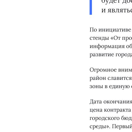
будет до
и являть
По инициативе
стенды «От про
информация об 
развитие город
Огромное внима
район славитс
зоны в единую 
Дата окончания
цена контракта
городского бю
среды». Первый