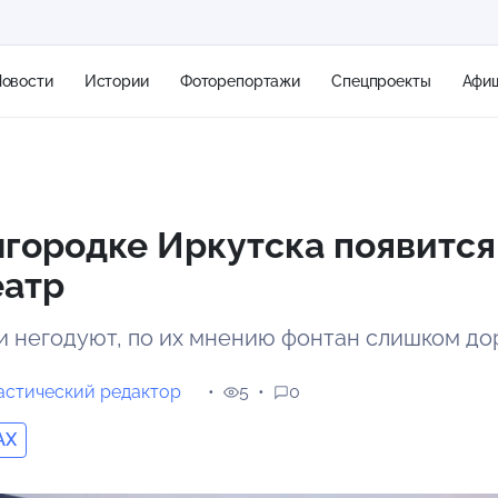
овости
Истории
Фоторепортажи
Спецпроекты
Афи
+1
городке Иркутска появится
еатр
0 м/с
 негодуют, по их мнению фонтан слишком до
астический редактор
5
0
AX