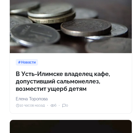
Новости
В Усть-Илимске владелец кафе,
допустивший сальмонеллез,
возместит ущерб детям
Елена Торопова
10 часов назад
6
0