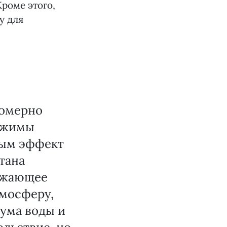
Кроме этого,
у для
номерно
режимы
мым эффект
тана
ружающее
тмосферу,
шума воды и