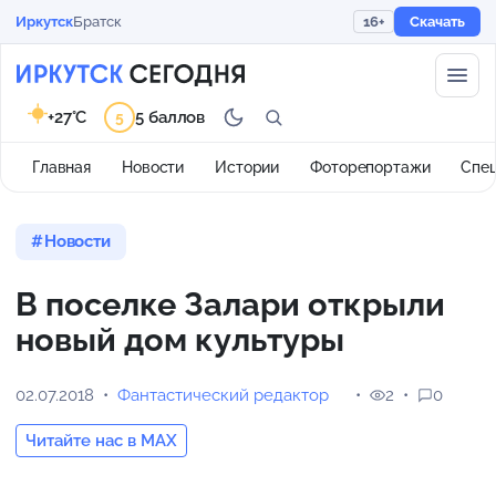
Иркутск
Братск
16+
Скачать
+27°C
5 баллов
5
Главная
Новости
Истории
Фоторепортажи
Спе
Новости
В поселке Залари открыли
новый дом культуры
02.07.2018
Фантастический редактор
2
0
Читайте нас в MAX