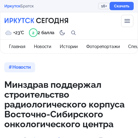
Иркутск
Братск
16+
Скачать
+23°C
2 балла
2
Главная
Новости
Истории
Фоторепортажи
Спе
Новости
Минздрав поддержал
строительство
радиологического корпуса
Восточно-Сибирского
онкологического центра