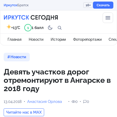
Иркутск
Братск
16+
Скачать
+13°C
1 балл
1
Главная
Новости
Истории
Фоторепортажи
Спе
Новости
Девять участков дорог
отремонтируют в Ангарске в
2018 году
13.04.2018
Анастасия Орлова
0
0
Читайте нас в MAX